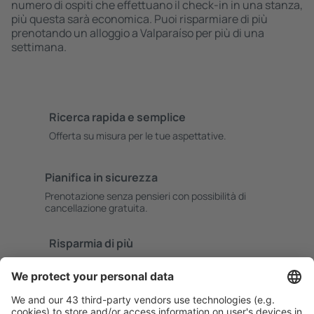
numero di ospiti che effettuano il check-in in una stanza,
più questa sarà economica. Puoi risparmiare di più
prenotando un alloggio a Valparaíso per più di una
settimana.
Ricerca rapida e semplice
Offerta su misura per le tue aspettative.
Pianifica in sicurezza
Prenotazione senza pensieri con possibilità di
cancellazione gratuita.
Risparmia di più
Prezzi attraenti e offerte speciali per gli utenti registrati.
L’alloggio che ti piace