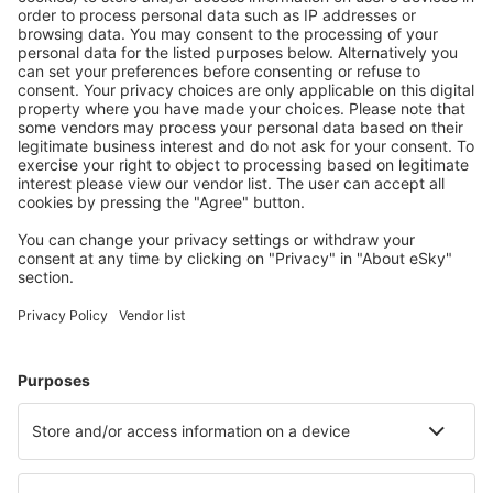
Scegli tra oltre 1,3 milioni di strutture: hotel, lodge,
appartamenti e altri.
Le strutture più ricercate dagli utenti eSky
Pernottamenti in Cile - Città popolari
Pernottamenti in Villarrica
Pernottamenti a Santiago del Cile
Pernottamenti a Pucón
Pernottamenti a La Serena
Pernottamenti in Viña del Mar
Pernottamenti Cobquecura
Pernottamenti in Petrohue
Pernottamenti in Hanga Roa
Pernottamenti a Puerto Natales
Pernottamenti in Los Andes
Le migliori sistemazioni - città
Pernottamenti in Olawa
Pernottamenti in Elounda