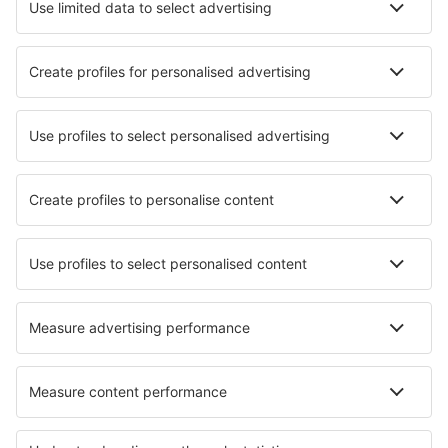
Pernottamenti in Es Calo
Pernottamenti in Psathi
Pernottamenti in Middletown
Pernottamenti in Fordingbridge
Pernottamenti in Corleone
Pernottamenti in Obertshausen
Pernottamenti in Gora Swietej Anny
Pernottamenti in Hali
Le migliori sistemazioni - zone
Pernottamenti a Ñuble
Pernottamenti a Cajón del Maipo
Pernottamenti a provincia di Osorno
Pernottamenti a Puerto Varas
Pernottamenti in Arica y Parinacota
Pernottamenti nelle Azzorre
Pernottamenti in Indian Ocean