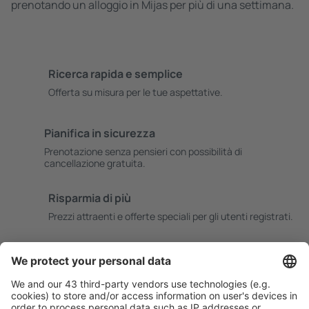
prenotando un alloggio in Mijas per più di una settimana.
Ricerca rapida e semplice
Offerta su misura per le tue aspettative.
Pianifica in sicurezza
Prenotazione senza pensieri con possibilità di
cancellazione gratuita.
Risparmia di più
Prezzi attraenti e offerte speciali per gli utenti registrati.
L’alloggio che ti piace
Scegli tra oltre 1,3 milioni di strutture: hotel, lodge,
appartamenti e altri.