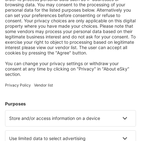
Le strutture più ricercate dagli utenti eSky
Pernottamenti in Spagna - Città popolari
Pernottamenti a Barcellona
Pernottamenti a Malaga
Pernottamenti in Torrevieja
Pernottamenti in Marbella
Pernottamenti a Madrid
Pernottamenti in Vera
Pernottamenti in Capdepera
Pernottamenti in Costa Calma
Pernottamenti in Ronda
Pernottamenti a Alicante
Le migliori sistemazioni - città
Pernottamenti in Carrot River
Pernottamenti in Kaysersberg
Pernottamenti in Howtown
Pernottamenti in Blantyre