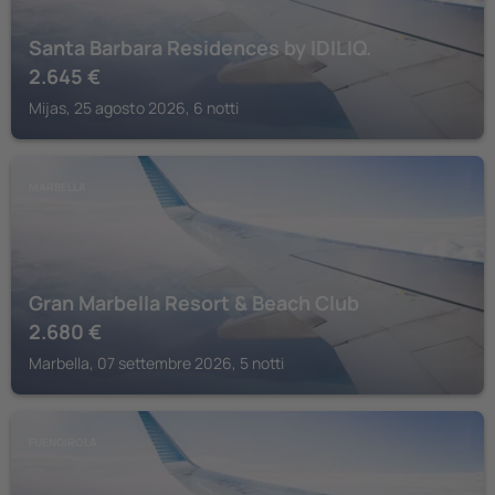
Santa Barbara Residences by IDILIQ.
2.645
€
Mijas, 25 agosto 2026, 6 notti
MARBELLA
Gran Marbella Resort & Beach Club
2.680
€
Marbella, 07 settembre 2026, 5 notti
FUENGIROLA