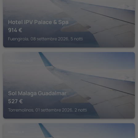
Hotel IPV Palace & Spa
914
€
Fuengirola, 08 settembre 2026, 5 notti
TORREMOLINOS
Sol Malaga Guadalmar
527
€
Torremolinos, 01 settembre 2026, 2 notti
MARBELLA