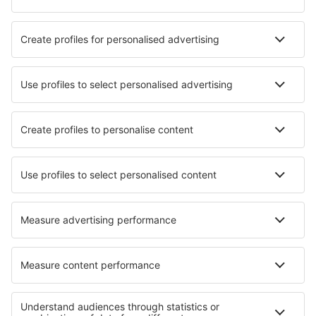
Pernottamenti in Tecoman
Pernottamenti in Sant'Agata di Militello
Pernottamenti in Chillicothe
Pernottamenti in Lancieux
Pernottamenti in Boden
Pernottamenti Bryzgiel
Le migliori sistemazioni - zone
Pernottamenti in Galicia
Pernottamenti in Costa Daurada
Pernottamenti a Gran Canaria
Pernottamenti in Basque Country
Pernottamenti in Community of Madrid
Pernottamenti in Louisiana