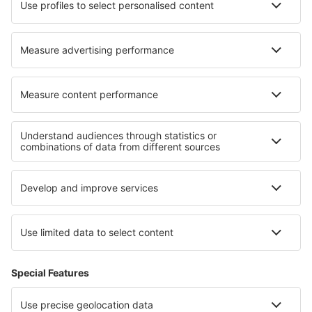
Le migliori sistemazioni - zone
Pernottamenti sulla Costa da Morte
Pernottamenti a Maiorca
Pernottamenti in Costa Blanca
Pernottamenti sulla Costa Verde
Pernottamenti a Tenerife
Pernottamenti nelle Isole Ionie
Pernottamenti in Lake Constance
Pernottamenti a Santa Lucia
Pernottamenti in Wales
Pernottamenti nella Linguadoca-Rossiglione