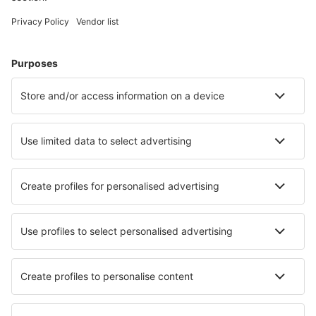
Pernottamenti a Barcellona
Pernottamenti a Madrid
Pernottamenti in Marbella
Pernottamenti in Barbate
Pernottamenti a Cadice
Pernottamenti in Benissa
Pernottamenti in Villaviciosa
Pernottamenti in Villajoyosa
Le migliori sistemazioni - città
Pernottamenti in Hamilton
Pernottamenti in Plat
Pernottamenti in Pen-y-cae
Pernottamenti in Grandvillers
Pernottamenti San Possidonio
Pernottamenti in Pockau
Pernottamenti in Normal
Pernottamenti in Valinhos
Pernottamenti in Nardo
Pernottamenti in Oakham