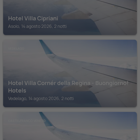
Hotel Villa Cipriani
Asolo, 14 agosto 2026, 2 notti
VEDELAGO
Hotel Villa Cornér della Regina - Buongiorno!
Hotels
Vedelago, 14 agosto 2026, 2 notti
CASTELFRANCO VENETO