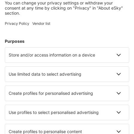
Gli hotel più ricercati dagli utenti eSky
Hotel in Italia - Città popolari
Hotel a Firenze
Hotel a Milano
Hotel a Palermo
Hotel a Roma
Hotel a Napoli
Hotel in Riccione
Hotel in Vieste
Hotel in Loiri Porto San Paolo
Hotel in Castiglione della Pescaia
Hotel in Martina Franca
I migliori hotel - città
Hotel in Arnold
Hotel in Whangamata
Hotel in Bibury
Hotel in Hardyston Township
Hotel in Dobrejovice (251 70)