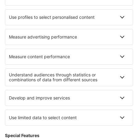
Hotel in Florentin-la-Capelle
Hotel in Rigby
Hotel in Vrchlabi
Hotel in Berkel Enschot
Hotel in Mekane Selam
I migliori hotel - zone
Hotel in Val Gardena
Hotel in Capri Island
Hotel sul Lago Maggiore
Hotel in Toscana
Hotel in Puglia
Hotel nella Lorena
Hotel nelle Isole Vergini britanniche
Hotel in Phangan
Hotel Ruse province
Hotel in Cappadocia