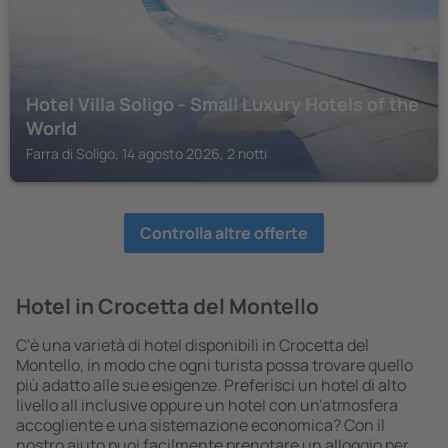
Hotel Villa Soligo - Small Luxury Hotels of the
World
Farra di Soligo, 14 agosto 2026, 2 notti
Controlla altre offerte
Hotel in Crocetta del Montello
C'è una varietà di hotel disponibili in Crocetta del
Montello, in modo che ogni turista possa trovare quello
più adatto alle sue esigenze. Preferisci un hotel di alto
livello all inclusive oppure un hotel con un'atmosfera
accogliente e una sistemazione economica? Con il
nostro aiuto puoi facilmente prenotare un alloggio per