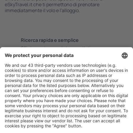
eSkyTravel.it che ti permettono di prenotare
immediatamente il volo e l'alloggio.
Ricerca rapida e semplice
Offerta su misura per le tue aspettative.
Pianifica in sicurezza
Prenotazione senza pensieri con possibilità di
cancellazione gratuita.
Risparmia di più
Prezzi attraenti e offerte speciali per gli utenti registrati.
L’alloggio che ti piace
Scegli tra oltre 1,3 milioni di strutture: hotel, lodge,
appartamenti e altri.