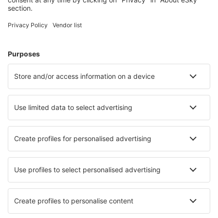
Pernottamenti in Salve
Pernottamenti in Alcamo
Le migliori sistemazioni - città
Pernottamenti in La Motte
Pernottamenti in Kelkheim
Pernottamenti in Böbingen an der Rems
Pernottamenti in Oban
Pernottamenti in Breil-sur-Roya
Pernottamenti in Millingen aan de Rijn
Pernottamenti in Montcabrier
Pernottamenti in Criquetot-sur-Longueville
Pernottamenti in Finlayson
Pernottamenti in Psathopirgos
Le migliori sistemazioni - zone