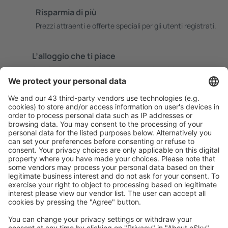
Risparmia di più
Prezzi attraenti e offerte speciali per gli utenti registrati.
L’alloggio che ti piace
Scegli tra oltre 1,3 milioni di strutture: hotel, lodge,
appartamenti e altri.
Le strutture più ricercate dagli utenti eSky
Pernottamenti in Italia - Città popolari
Pernottamenti a Roma
Pernottamenti a Napoli
Pernottamenti a Milano
Pernottamenti a Palermo
Pernottamenti a Firenze
Pernottamenti in Scicli
Pernottamenti a Bologna
Pernottamenti in Messina