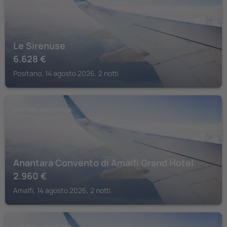
Le Sirenuse
6.628
€
Positano, 14 agosto 2026, 2 notti
COSTIERA AMALFITANA
Anantara Convento di Amalfi Grand Hotel
2.960
€
Amalfi, 14 agosto 2026, 2 notti
COSTIERA AMALFITANA