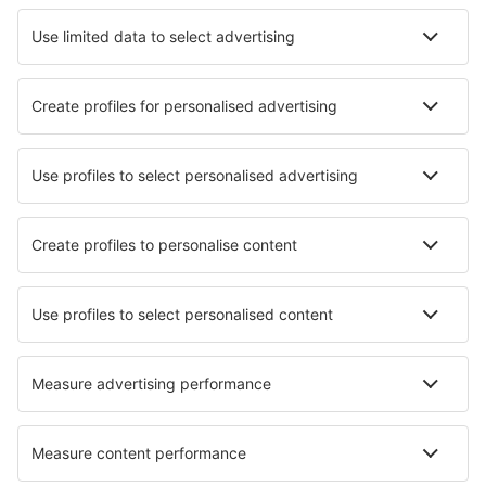
Hotel a Fukuoka
Hotel in Kyoto
Hotel a Sapporo
Hotel a Tokyo
Hotel a Osaka
Hotel in Motobu
Hotel a Naha
Hotel in Kamogawa
Hotel in Nozawaonsen
Hotel a Niigata
I migliori hotel - città
Hotel in Graiguenamanagh
Hotel in Ploubazlanec
Hotel in Suzy
Hotel in Templeton
Hotel in Neubrücke
Hotel in Mallabia
Hotel in Capo Coda Cavallo
Hotel in Montasola
Hotel in Sainte-Croix
Hotel in Zambrone