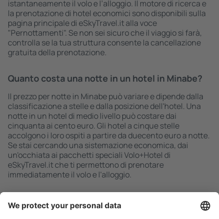
istantaneamente il volo e l’alloggio. Il motore di ricerca e
la prenotazione di hotel economici sono disponibili sulla
pagina principale di eSkyTravel.it alla voce
"Pernottamenti". Se non sei sicuro che il viaggio si farà,
controlla se la tua struttura consente la cancellazione
gratuita della prenotazione.
Quanto costa una notte in un hotel in Minabe?
Il prezzo per notte in Minabe può variare e dipende dalla
classificazione a stelle e dalla posizione dell'hotel. Una
notte in un hotel di medio livello può costare dai
cinquanta ai cento euro. Gli hotel a cinque stelle
accolgono i loro ospiti a partire da duecento euro a notte.
Se stai cercando una sistemazione economica, dai
un'occhiata ai pacchetti speciali Volo+Hotel di
eSkyTravel.it che ti permettono di prenotare
immediatamente il volo e l'alloggio.