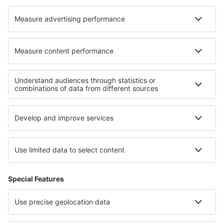
Hotel in Navarrete del Río
Hotel in Balatonfured
I migliori hotel - zone
Hotel alle Hawaii
Hotel nella Death Valley
Hotel in Kings Canyon National Park
Hotel Crater Lake
Hotel in Arizona
Hotel in Val Rendena
Hotel in Narino
Hotel in Guatemala
Hotel a Diani Beach
Hotel in Croazia