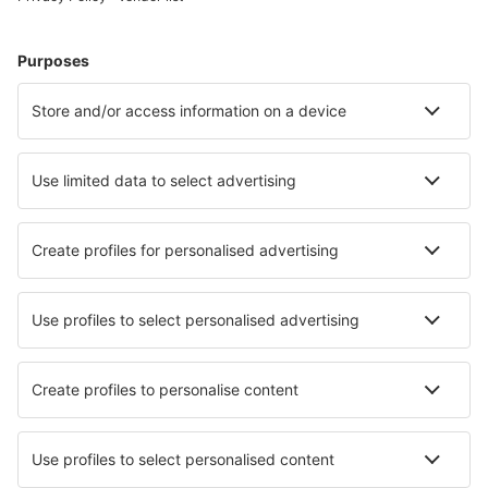
Hotel a Myrtle Beach
Hotel in Davenport
Hotel in Panama City Beach
Hotel in Sevierville
Hotel in Kissimmee
Hotel a Austin
Hotel in Estes Park
Hotel Sneads Ferry
Hotel in Little River
Hotel in Fredericksburg
I migliori hotel - città
Hotel in Punta Mita
Hotel in La Roche Bernard
Hotel in Turgutlu
Hotel in Giscaro
Hotel in Ludmannsdorf
Hotel in Pallavaram
Hotel in Thury-Harcourt
Hotel in Narcao