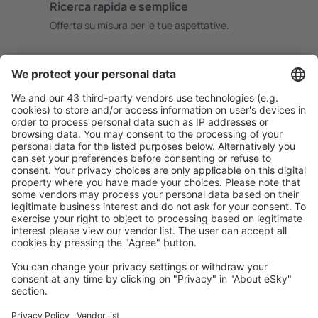
Ricerca rapida e semplice
Offerta su misura per le tue aspettative.
Pianifica in sicurezza
Prenotazione senza pensieri con possibilità di
cancellazione gratuita.
Risparmia di più
Prezzi attraenti e offerte speciali per gli utenti registrati.
L’alloggio che ti piace
Scegli tra oltre 1,3 milioni di strutture: hotel, lodge,
appartamenti e altri.
Gli hotel più ricercati dagli utenti eSky
Hotel negli Stati Uniti d'America - Città popolari