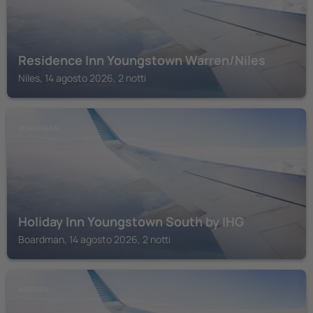
Residence Inn Youngstown Warren/Niles
Niles, 14 agosto 2026, 2 notti
BOARDMAN
Holiday Inn Youngstown South by IHG
Boardman, 14 agosto 2026, 2 notti
WARREN