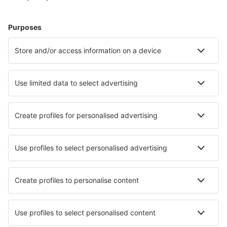
Hotel negli Stati Uniti d'America - Città popolari
Hotel in Sevierville
Hotel in Davenport
Hotel in Panama City Beach
Hotel in Kissimmee
Hotel a Myrtle Beach
Hotel a New York
Hotel in Carolina Beach
Hotel in Joshua Tree
Hotel in Chandler
Hotel a Salt Lake City
I migliori hotel - città
Hotel in Louannec
Hotel in Arenas del Rey
Hotel in Zitacuaro
Hotel in Mayrac
Hotel in Nieuwpoort
Hotel in Kjerringvåg