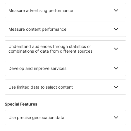
Hotel in Lutter
Hotel in Woensdrecht
Hotel in Castanesa
Hotel in Ksiezyno
I migliori hotel - zone
Hotel in Adirondack Mountains
Hotel in Arizona
Hotel nell''Olympic National Park
Hotel in Georgia
Hotel a Pensacola Beach
Hotel on Tahiti
Hotel a Zante
Hotel a Lesina
Hotel in Senegal
Hotel in Morelos