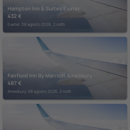
Hampton Inn & Suites Exeter
432
€
Exeter, 08 agosto 2026, 2 notti
AMESBURY
Fairfield Inn By Marriott Amesbury
487
€
Amesbury, 08 agosto 2026, 2 notti
SEABROOK