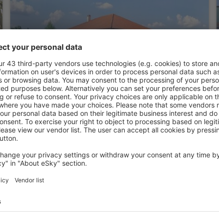
Etno selo S
Paraćin, 14 agosto 2026, 2 notti
PARAĆIN
Orbis Design Hotel & Spa
Paraćin, 14 agosto 2026, 2 notti