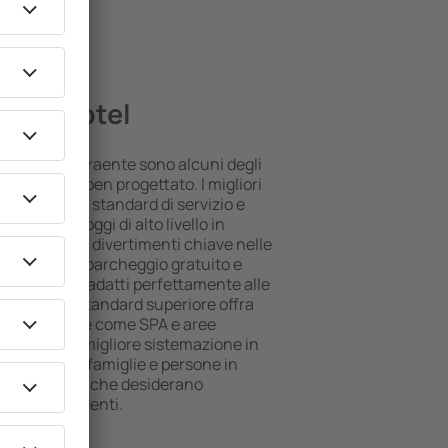
liori hotel
 posizione attraente sono alcuni degli
ll inclusive ben progettato. I migliori
o il più alto standard di servizio e
piti. Gli alloggi di alto livello in
posizione e i divertimenti chiave nelle
 utilizzare il parcheggio gratuito e
suite che si adatti perfettamente alle
e l'hotel di standard superiore offra
ree benessere come SPA e aree
 bambini. La migliore sistemazione in
 per coppie, famiglie e persone in
per le aziende che desiderano
ropri dipendenti.