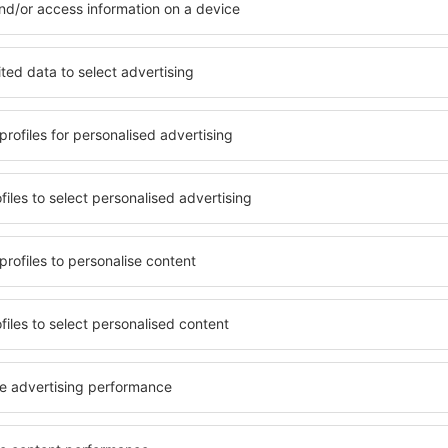
Vedi più hotel in Jagodina
Jagodina – i mig
 Jagodina, in modo che ogni
Una varietà di servizi e una
o alle sue esigenze.
elementi chiave di un hotel a
inclusive oppure un hotel con
hotel in Jagodina garantiscon
emazione economica? Con il
una gamma di servizi per gli os
 un alloggio per tutte le
Jagodina offrono la migliore 
inazione desiderata e lo
vicinanze. Gli ospiti possono
ità di pagamento e le opzioni
scegliere una camera o una 
 si trovano proprio nel cuore
loro esigenze. È probabile ch
anche un po' più lontani dalla
un menù variegato, delle a
canza più lunga, ma sono
fitness, nonché attività per
o quando c'è così tanto da
Jagodina è la scelta perfetta
 per te e inizia subito a fare
viaggio d'affari, così come 
d'affari!
organizzare workshop per i p