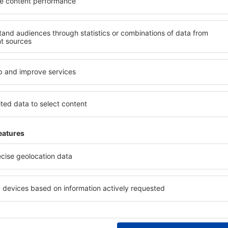
Jagodina?
Quali servizi posso t
Jagodina?
in Jagodina è utilizzare il
 ampio database con una
Gli hotel in Jagodina hanno v
vare quello che stai cercando.
per gli ospiti. I più comuni 
seleziona il luogo, scegli la
aree benessere con SPA, min
 il numero degli ospiti e le
commerciale, zona pranzo, a
ca ti mostreranno gli alloggi
gratuito e opuscoli informati
i facilmente controllare la
interessanti della zona. Alc
 modalità di pagamento e la
trasporto da e per l'aeropor
visitare i luoghi di interesse
n Jagodina?
Quanto costa una not
Jagodina?
 è una soluzione che ti farà
 motore di ricerca hotel in
Il prezzo per notte in Jagodi
alle tue esigenze. Molti
classificazione a stelle e dal
, che consente di
un hotel di medio livello pu