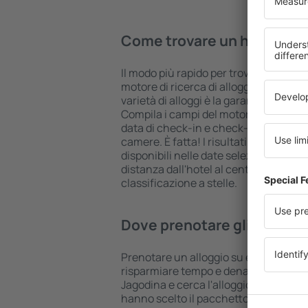
Come trovare un hotel in 
Il modo più rapido per trovare un hotel 
motore di ricerca di alloggi eSky. Un
varietà di alloggi è la garanzia di tro
Compila i campi del motore di ricerca: 
data di check-in e check-out, aggiungi
camere. È fatta! I risultati della ricer
disponibili nelle date selezionate. Puo
distanza dall'hotel al centro città, le
classificazione a stelle.
Dove prenotare gli hotel i
Prenotare un alloggio su eSkyTravel.it
risparmiare tempo e denaro. Utilizza il
Jagodina e cerca l'alloggio più adatto 
hanno scelto il pacchetto Volo+Hotel