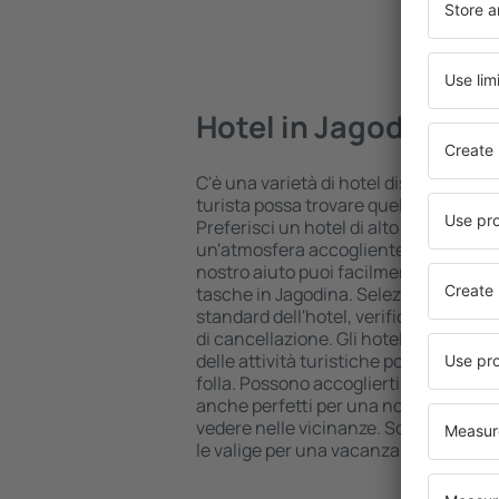
Hotel in Jagodina
C'è una varietà di hotel disponibili in
turista possa trovare quello più adatt
Preferisci un hotel di alto livello all 
un'atmosfera accogliente e una sist
nostro aiuto puoi facilmente prenotare
tasche in Jagodina. Seleziona la dest
standard dell'hotel, verifica le modal
di cancellazione. Gli hotel in Jagodina
delle attività turistiche popolari, ma 
folla. Possono accoglierti per una va
anche perfetti per una notte di ripos
vedere nelle vicinanze. Scegli un hotel
le valige per una vacanza o un viaggio 