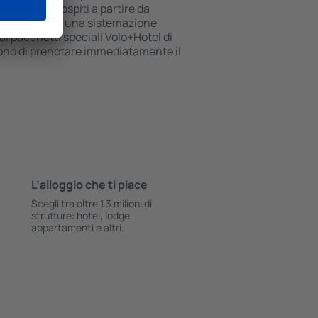
lgono i loro ospiti a partire da
stai cercando una sistemazione
i pacchetti speciali Volo+Hotel di
tono di prenotare immediatamente il
L’alloggio che ti piace
Scegli tra oltre 1,3 milioni di
strutture: hotel, lodge,
appartamenti e altri.