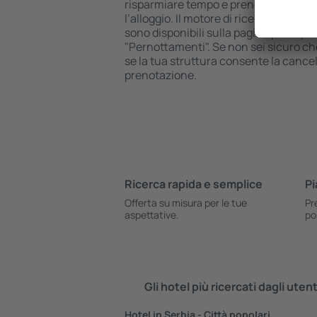
risparmiare tempo e prenotare istant
l’alloggio. Il motore di ricerca e la p
sono disponibili sulla pagina principal
"Pernottamenti". Se non sei sicuro che 
se la tua struttura consente la cancel
prenotazione.
Ricerca rapida e semplice
Pi
Offerta su misura per le tue
Pr
aspettative.
po
Gli hotel più ricercati dagli uten
Hotel in Serbia - Città popolari