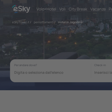
Volo+Hotel
Voli
City Break
Vacanze
P
eSkyTravel.it
/
pernottamenti
/
Hotel in Jagodina