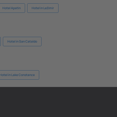
Hotel Apatin
Hotel in Ležimir
Hotel in San Cataldo
Hotel in Lake Constance