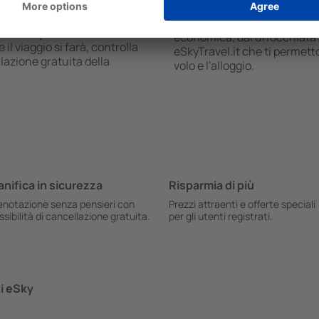
aneamente il volo e
Gli hotel a cinque stelle acco
renotazione di hotel economici
duecento euro a notte. Se 
e di eSkyTravel.it alla voce
economica, dai un'occhiata a
il viaggio si farà, controlla
eSkyTravel.it che ti permet
lazione gratuita della
volo e l'alloggio.
anifica in sicurezza
Risparmia di più
enotazione senza pensieri con
Prezzi attraenti e offerte speciali
ssibilità di cancellazione gratuita.
per gli utenti registrati.
ti eSky