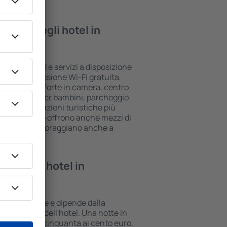
rovare negli hotel in
ari standard e servizi a disposizione
sono la connessione Wi-Fi gratuita,
i bar/cassaforte in camera, centro
rea giochi per bambini, parcheggio
vi sulle attrazioni turistiche più
une strutture offrono anche mezzi di
to. A volte incoraggiano anche a
 in Jagodina.
te in un hotel in
na può variare e dipende dalla
la posizione dell'hotel. Una notte in
ò costare dai cinquanta ai cento euro.