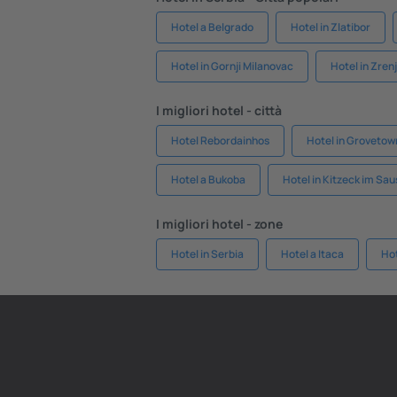
Hotel a Belgrado
Hotel in Zlatibor
Hotel in Gornji Milanovac
Hotel in Zren
I migliori hotel - città
Hotel Rebordainhos
Hotel in Grovetow
Hotel a Bukoba
Hotel in Kitzeck im Sau
I migliori hotel - zone
Hotel in Serbia
Hotel a Itaca
Hot