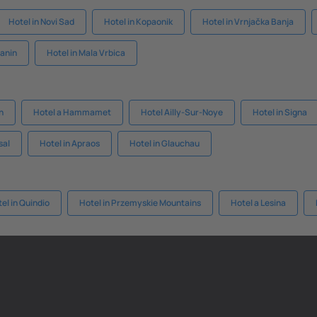
Hotel in Novi Sad
Hotel in Kopaonik
Hotel in Vrnjačka Banja
janin
Hotel in Mala Vrbica
n
Hotel a Hammamet
Hotel Ailly-Sur-Noye
Hotel in Signa
sal
Hotel in Apraos
Hotel in Glauchau
el in Quindio
Hotel in Przemyskie Mountains
Hotel a Lesina