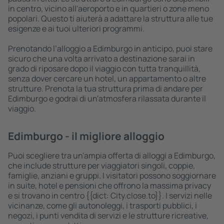
in centro, vicino all'aeroporto e in quartieri o zone meno
popolari. Questo ti aiuterà a adattare la struttura alle tue
esigenze e ai tuoi ulteriori programmi.
Prenotando l’alloggio a Edimburgo in anticipo, puoi stare
sicuro che una volta arrivato a destinazione sarai in
grado di riposare dopo il viaggio con tutta tranquillità,
senza dover cercare un hotel, un appartamento o altre
strutture. Prenota la tua struttura prima di andare per
Edimburgo e godrai di un'atmosfera rilassata durante il
viaggio.
Edimburgo - il migliore alloggio
Puoi scegliere tra un'ampia offerta di alloggi a Edimburgo,
che include strutture per viaggiatori singoli, coppie,
famiglie, anziani e gruppi. I visitatori possono soggiornare
in suite, hotel e pensioni che offrono la massima privacy
e si trovano in centro {{dict: City.close.to}}. I servizi nelle
vicinanze, come gli autonoleggi, i trasporti pubblici, i
negozi, i punti vendita di servizi e le strutture ricreative,