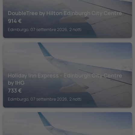
DoubleTree by Hilton Edinburgh City Centre
914
€
Edimburgo, 07 settembre 2026, 2 notti
EDIMBURGO
Holiday Inn Express - Edinburgh City Centre
by IHG
733
€
Edimburgo, 07 settembre 2026, 2 notti
EDIMBURGO