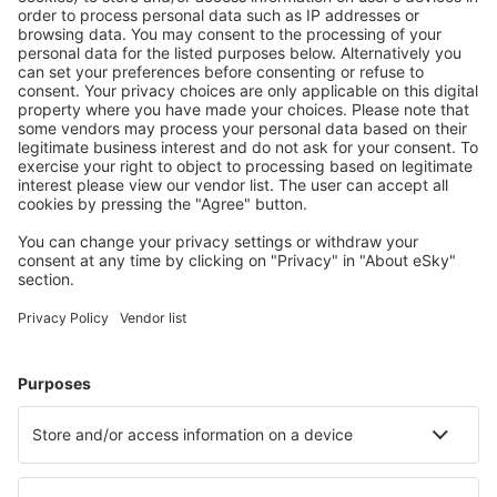
Scegli tra oltre 1,3 milioni di strutture: hotel, lodge,
appartamenti e altri.
Le strutture più ricercate dagli utenti eSky
Pernottamenti nel Regno Unito - Città popolari
Pernottamenti a Londra
Pernottamenti a Birmingham
Pernottamenti in Whitby
Pernottamenti a Manchester
Pernottamenti a Liverpool
Pernottamenti in Hereford
Pernottamenti in Leyburn
Pernottamenti a Leeds
Pernottamenti in Skegness
Pernottamenti in Cirencester
Le migliori sistemazioni - città
Pernottamenti in Mariazell
Pernottamenti in Kiental