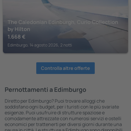
The Caledonian Edinburgh, Curio Collection
by Hilton
1.668
€
Edimburgo, 14 agosto 2026, 2 notti
Controlla altre offerte
Pernottamenti a Edimburgo
Diretto per Edimburgo? Puoi trovare alloggi che
soddisfano ogni budget, per i turisti con le più svariate
esigenze. Puoi usufruire di strutture spaziose e
comodamente attrezzate con numerosi servizi e ostelli
economici per trattenerti per diversi giorni durante una
pausa in città. Le strutture a Edimburgo sono disponibili