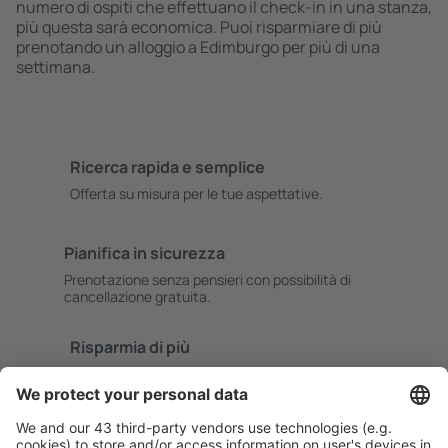
numero di ospiti che effettuano il check-in in una stanza,
più questa sarà economica. Puoi risparmiare di più
prenotando un alloggio a Edimburgo per più di una
settimana.
Ricerca rapida e semplice
Offerta su misura per le tue aspettative.
Pianifica in sicurezza
Prenotazione senza pensieri con possibilità di
cancellazione gratuita.
Risparmia di più
Prezzi attraenti e offerte speciali per gli utenti registrati.
L’alloggio che ti piace