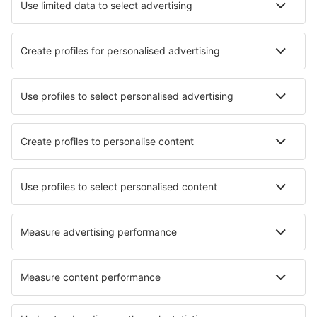
Pernottamenti in Muttenz
Pernottamenti a DuBois
Pernottamenti in Hammond
Pernottamenti in Parsoli
Pernottamenti in Couzon
Pernottamenti in Beauvechain
Pernottamenti in Cérans-Foulletourte
Pernottamenti in Seyssins
Le migliori sistemazioni - zone
Pernottamenti nel Regno Unito
Pernottamenti a Southport
Pernottamenti a Guernsey
Pernottamenti a Great Yarmouth
Pernottamenti in Wales
Pernottamenti a Podunajsko
Pernottamenti nella Regione spalatino-dalmata