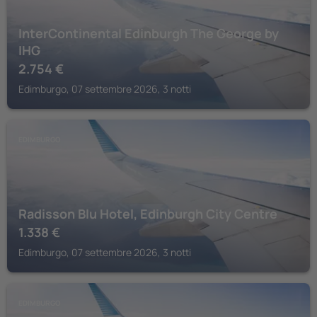
InterContinental Edinburgh The George by
IHG
2.754
€
Edimburgo, 07 settembre 2026, 3 notti
EDIMBURGO
Radisson Blu Hotel, Edinburgh City Centre
1.338
€
Edimburgo, 07 settembre 2026, 3 notti
EDIMBURGO