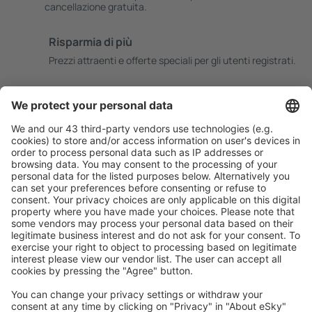
cancellazione gratuita.
Risparmia di più
Prezzi attraenti e offerte speciali per gli utenti registrati.
L’alloggio che ti piace
Scegli tra oltre 1,3 milioni di strutture: hotel, lodge,
appartamenti e altri.
Le strutture più ricercate dagli utenti eSky
Pernottamenti nel Regno Unito - Città popolari
Pernottamenti a Birmingham
Pernottamenti a Manchester
Pernottamenti a Edimburgo
Pernottamenti a Liverpool
Pernottamenti a Londra
Pernottamenti in Paignton