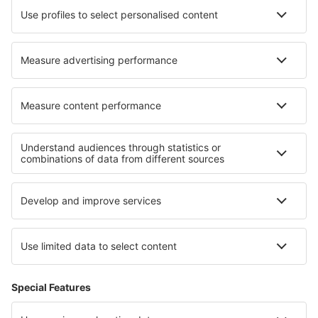
Le migliori sistemazioni - zone
Pernottamenti in Northern Ireland
Pernottamenti nel Regno Unito
Pernottamenti Channel Islands
Pernottamenti a Great Yarmouth
Pernottamenti in Wales
Pernottamenti in Turchia
Pernottamenti in Capri Island
Pernottamenti in Yambol
Pernottamenti sulla Costa Verde
Pernottamenti in Pomeranian Lakeland