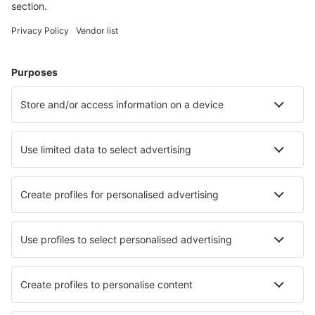
Pernottamenti in Cardigan
Pernottamenti in Saundersfoot
Pernottamenti in Buxton
Pernottamenti in Woolacombe
Le migliori sistemazioni - città
Pernottamenti in Coudeville-sur-mer
Pernottamenti in Nogent-en-Bassigny
Pernottamenti in Szczepanów k. Wrocławia
Pernottamenti in Saint-Luc
Pernottamenti in Scituate
Pernottamenti in Gundelfingen
Pernottamenti in Mcminnville
Pernottamenti in Pedemonte
Pernottamenti in Himmelkron
Pernottamenti in Marina di Casal Velino