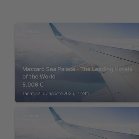
TAORMINA
Mazzarò Sea Palace - The Leading Hotels
of the World
5.008
€
Taormina, 07 agosto 2026, 2 notti
TAORMINA