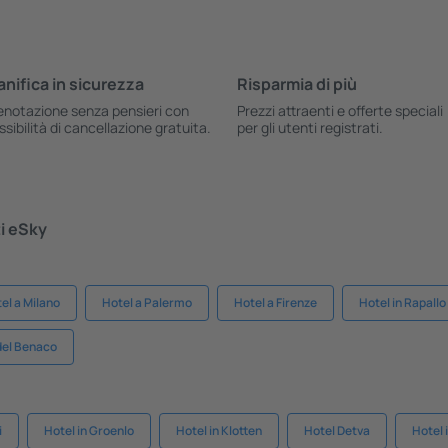
anifica in sicurezza
Risparmia di più
enotazione senza pensieri con
Prezzi attraenti e offerte speciali
ssibilità di cancellazione gratuita.
per gli utenti registrati.
ti eSky
el a Milano
Hotel a Palermo
Hotel a Firenze
Hotel in Rapallo
 del Benaco
i
Hotel in Groenlo
Hotel in Klotten
Hotel Detva
Hotel i