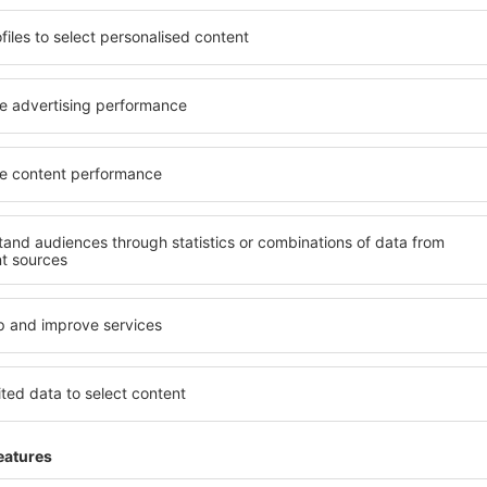
o alle sue esigenze.
elementi chiave di un hotel a
inclusive oppure un hotel con
hotel a Taormina garantiscono
emazione economica? Con il
una gamma di servizi per gli os
 un alloggio per tutte le
Taormina offrono la migliore
nazione desiderata e lo
nelle vicinanze. Gli ospiti p
ità di pagamento e le opzioni
e scegliere una camera o un
 si trovano proprio nel cuore
alle loro esigenze. È probabi
anche un po' più lontani dalla
offra un menù variegato, de
canza più lunga, ma sono
fitness, nonché attività per
o quando c'è così tanto da
Taormina è la scelta perfett
 per te e inizia subito a fare
viaggio d'affari, così come 
d'affari!
organizzare workshop per i p
aormina?
Quali servizi posso t
Taormina?
 a Taormina è utilizzare il
 ampio database con una
Gli hotel a Taormina hanno v
vare quello che stai cercando.
per gli ospiti. I più comuni 
seleziona il luogo, scegli la
aree benessere con SPA, min