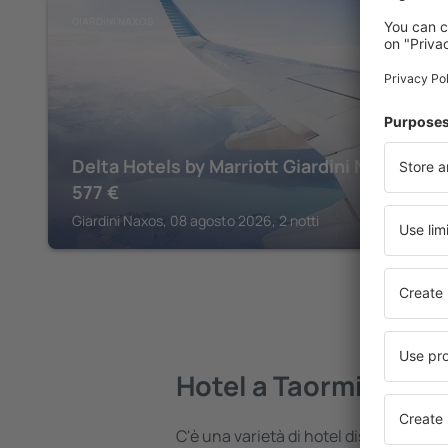
GIARDINI NAXOS
Delta Hotels by Marriott Giardini Naxos
577
€
Giardini Naxos, 08 agosto 2026, 2 notti
Hotel a Taormina
C'è una varietà di hotel disponibili a