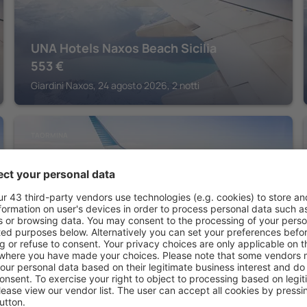
UNA Hotels Naxos Beach Sicilia
553
€
Giardini Naxos, 24 agosto 2026, 2 notti
TAORMINA
NH Collection Taormina
1.400
€
Taormina, 07 agosto 2026, 2 notti