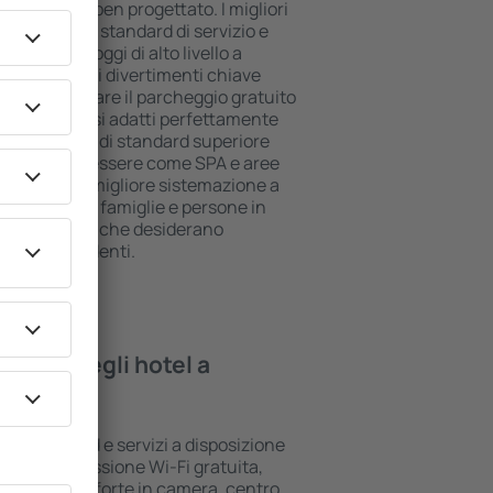
ll inclusive ben progettato. I migliori
 il più alto standard di servizio e
piti. Gli alloggi di alto livello a
 posizione e i divertimenti chiave
ossono utilizzare il parcheggio gratuito
a suite che si adatti perfettamente
le che l'hotel di standard superiore
lle aree benessere come SPA e aree
 bambini. La migliore sistemazione a
a per coppie, famiglie e persone in
per le aziende che desiderano
ropri dipendenti.
rovare negli hotel a
ari standard e servizi a disposizione
sono la connessione Wi-Fi gratuita,
i bar/cassaforte in camera, centro