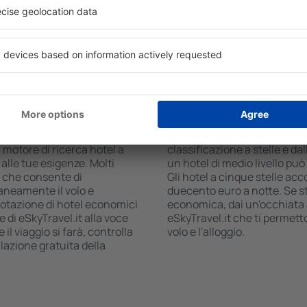
 il numero degli ospiti e le
commerciale, zona pranzo, a
ca ti mostreranno gli alloggi
gratuito e opuscoli informati
i facilmente controllare la
interessanti della zona. Alc
 modalità di pagamento e la
trasporto da e per l'aeropor
visitare i luoghi di interess
 Taormina?
Quanto costa una no
 è una soluzione che ti farà
Il prezzo per notte a Taormi
 motore di ricerca hotel a
classificazione a stelle e dal
alle tue esigenze. Molti
un hotel di medio livello pu
, che consente di
Gli hotel a cinque stelle acco
aneamente il volo e
duecento euro a notte. Se 
renotazione di hotel economici
economica, dai un'occhiata a
e di eSkyTravel.it alla voce
eSkyTravel.it che ti permet
il viaggio si farà, controlla
volo e l'alloggio.
lazione gratuita della