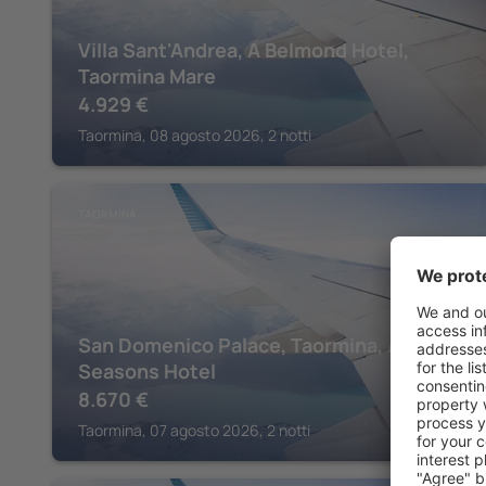
Villa Sant'Andrea, A Belmond Hotel,
Taormina Mare
4.929
€
Taormina, 08 agosto 2026, 2 notti
TAORMINA
San Domenico Palace, Taormina, A Four
Seasons Hotel
8.670
€
Taormina, 07 agosto 2026, 2 notti