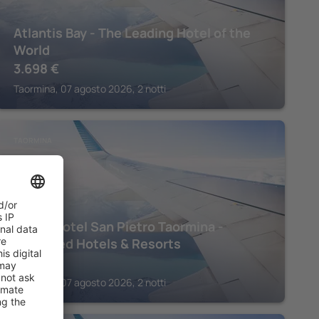
Atlantis Bay - The Leading Hotel of the
World
3.698
€
Taormina, 07 agosto 2026, 2 notti
TAORMINA
Grand Hotel San Pietro Taormina -
Preferred Hotels & Resorts
1.850
€
Taormina, 07 agosto 2026, 2 notti