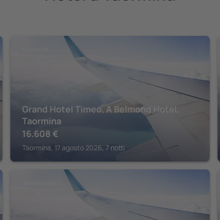
TAORMINA
Grand Hotel Timeo, A Belmond Hotel,
Taormina
16.608
€
Taormina, 17 agosto 2026, 7 notti
GIARDINI NAXOS