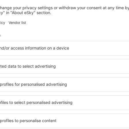
TAORMINA
Hotel Villa Belvedere
1.035
€
Taormina, 07 agosto 2026, 2 notti
Vedi più hotel a Taormina
Taormina – i mig
 Taormina, in modo che ogni
Una varietà di servizi e una