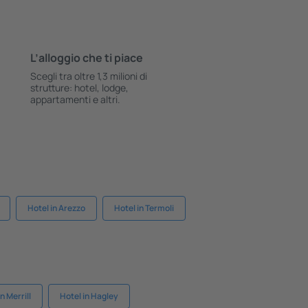
L’alloggio che ti piace
Scegli tra oltre 1,3 milioni di
strutture: hotel, lodge,
appartamenti e altri.
Hotel in Arezzo
Hotel in Termoli
n Merrill
Hotel in Hagley