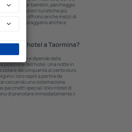
rea giochi per bambini, parcheggio
vi sulle attrazioni turistiche più
une strutture offrono anche mezzi di
to. A volte incoraggiano anche a
e a Taormina.
tte in un hotel a Taormina?
na può variare e dipende dalla
la posizione dell'hotel. Una notte in
ò costare dai cinquanta ai cento euro.
lgono i loro ospiti a partire da
stai cercando una sistemazione
i pacchetti speciali Volo+Hotel di
tono di prenotare immediatamente il