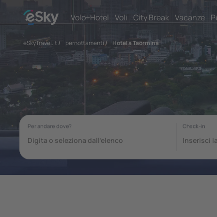
Volo+Hotel
Voli
City Break
Vacanze
P
eSkyTravel.it
/
pernottamenti
/
Hotel a Taormina