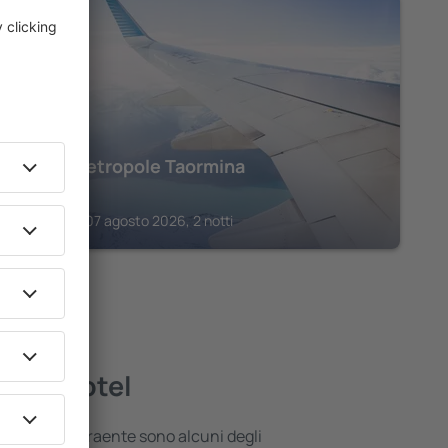
TAORMINA
Hotel Metropole Taormina
2.002
€
Taormina, 07 agosto 2026, 2 notti
liori hotel
 posizione attraente sono alcuni degli