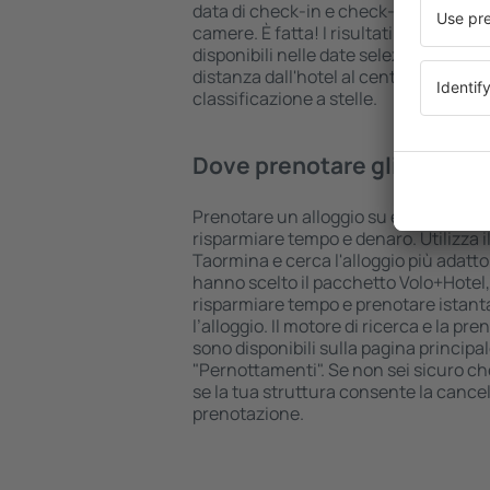
data di check-in e check-out, aggiungi
camere. È fatta! I risultati della ricer
disponibili nelle date selezionate. Puo
distanza dall'hotel al centro città, le
classificazione a stelle.
Dove prenotare gli hotel a
Prenotare un alloggio su eSkyTravel.it
risparmiare tempo e denaro. Utilizza il
Taormina e cerca l'alloggio più adatto 
hanno scelto il pacchetto Volo+Hotel
risparmiare tempo e prenotare istant
l’alloggio. Il motore di ricerca e la p
sono disponibili sulla pagina principal
"Pernottamenti". Se non sei sicuro che 
se la tua struttura consente la cancel
prenotazione.