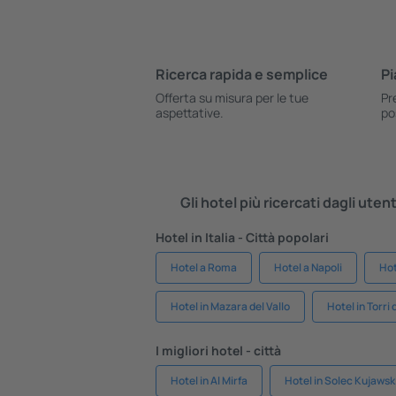
Ricerca rapida e semplice
Pi
Offerta su misura per le tue
Pr
aspettative.
po
Gli hotel più ricercati dagli uten
Hotel in Italia - Città popolari
Hotel a Roma
Hotel a Napoli
Hot
Hotel in Mazara del Vallo
Hotel in Torri
I migliori hotel - città
Hotel in Al Mirfa
Hotel in Solec Kujawsk