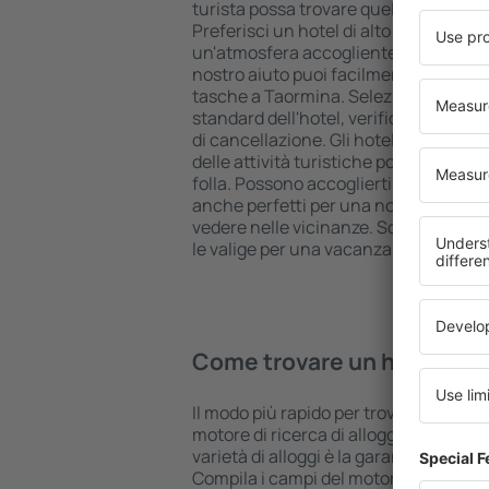
turista possa trovare quello più adatt
Preferisci un hotel di alto livello all 
un'atmosfera accogliente e una sist
nostro aiuto puoi facilmente prenotare
tasche a Taormina. Seleziona la desti
standard dell'hotel, verifica le modal
di cancellazione. Gli hotel a Taormina
delle attività turistiche popolari, ma 
folla. Possono accoglierti per una va
anche perfetti per una notte di ripos
vedere nelle vicinanze. Scegli un hotel
le valige per una vacanza o un viaggio 
Come trovare un hotel a T
Il modo più rapido per trovare un hotel
motore di ricerca di alloggi eSky. Un
varietà di alloggi è la garanzia di tro
Compila i campi del motore di ricerca: 