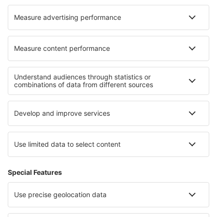
Hotel in Fátima
I migliori hotel - zone
Hotel a Fuerteventura
Hotel in Costa Tropical
Hotel sulla Costa da Morte
Hotel a Formentera
Hotel a La Palma
Hotel in Białowieża National Park
Hotel a Parco nazionale dei Saguaro
Hotel in Cochabamba
Hotel a Telluride
Hotel a Saint Thomas