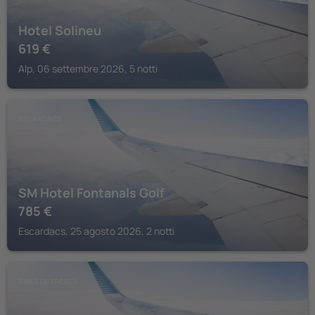
Hotel Solineu
619
€
Alp, 06 settembre 2026, 5 notti
ESCARDACS
SM Hotel Fontanals Golf
785
€
Escardacs, 25 agosto 2026, 2 notti
RIBES DE FRESER