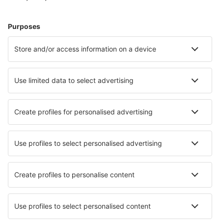
Hotel in Spagna - Città popolari
Hotel a Barcellona
Hotel in Marbella
Hotel in Mijas
Hotel a Madrid
Hotel a Malaga
Hotel in Cangas de Morrazo
Hotel in Alhaurin de la Torre
Hotel in Calella de Palafrugell
Hotel in Maspalomas
Hotel in Sanlucar de Barrameda
I migliori hotel - città
Hotel in Beuvry
Hotel in Limestone
Hotel in Heywood
Hotel in Jouques
Hotel Źlinice
Hotel in Tylstrup
Hotel in San Sostene
Hotel in Kilsyth
Hotel in Grafton