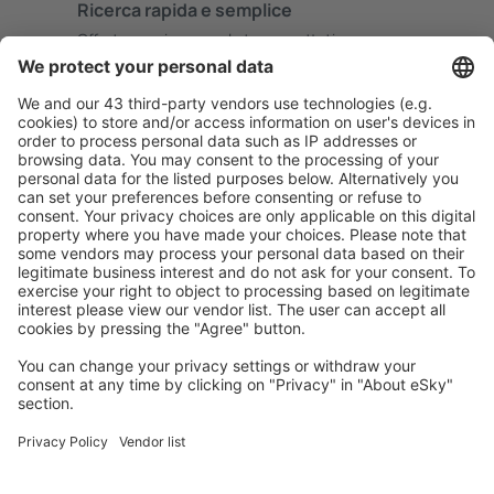
Ricerca rapida e semplice
Offerta su misura per le tue aspettative.
Pianifica in sicurezza
Prenotazione senza pensieri con possibilità di
cancellazione gratuita.
Risparmia di più
Prezzi attraenti e offerte speciali per gli utenti registrati.
L’alloggio che ti piace
Scegli tra oltre 1,3 milioni di strutture: hotel, lodge,
appartamenti e altri.
Gli hotel più ricercati dagli utenti eSky
Hotel nel Regno Unito - Città popolari