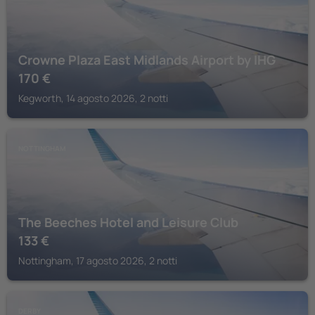
Crowne Plaza East Midlands Airport by IHG
170
€
Kegworth, 14 agosto 2026, 2 notti
NOTTINGHAM
The Beeches Hotel and Leisure Club
133
€
Nottingham, 17 agosto 2026, 2 notti
DERBY