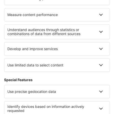
I migliori hotel - zone
Hotel nel Regno Unito
Hotel sulla Riviera inglese
Hotel in Scotland
Hotel nel Pembrokeshire
Hotel a Southport
Hotel sulla Costa de Almería
Hotel in Balkan Mountains
Hotel in Spagna
Hotel in Eastern Anatolia
Hotel a Marsa Alam Region