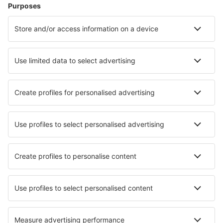
Hotel a Liverpool
Hotel a Manchester
Hotel a Birmingham
Hotel a Edimburgo
Hotel a Londra
Hotel in Wigton
Hotel in Croydon
Hotel a Darlington - Teesside
Hotel in Luton
Hotel in Hastings
I migliori hotel - città
Hotel in Pichl bei Aussee
Hotel in Petites Tailles
Hotel in Vallouise
Hotel Herreruela
Hotel in San Carlos
Hotel Marasi
Hotel in Thun
Hotel in Oberbaar
Hotel a Innsbruck
Hotel in Starý Hrozenkov