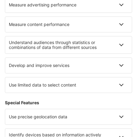
I migliori hotel - zone
Hotel a Guernsey
Hotel Channel Islands
Hotel in Northern Ireland
Hotel sulla Riviera inglese
Hotel a Great Yarmouth
Hotel a West Bohemian spa triangle
Hotel a Kladske borderlands
Hotel a Distretto di Tulcea
Hotel in Curonian Spit National Park
Hotel in Skopelos