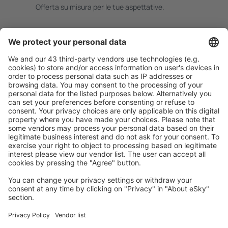
Offerta su misura per le tue aspettative.
Pianifica in sicurezza
Prenotazione senza pensieri con possibilità di
cancellazione gratuita.
Risparmia di più
Prezzi attraenti e offerte speciali per gli utenti registrati.
L’alloggio che ti piace
Scegli tra oltre 1,3 milioni di strutture: hotel, lodge,
appartamenti e altri.
Gli hotel più ricercati dagli utenti eSky
Hotel nel Regno Unito - Città popolari