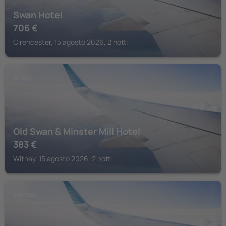
Swan Hotel
706
€
Cirencester, 15 agosto 2026, 2 notti
WITNEY
Old Swan & Minster Mill Hotel
383
€
Witney, 15 agosto 2026, 2 notti
BURFORD