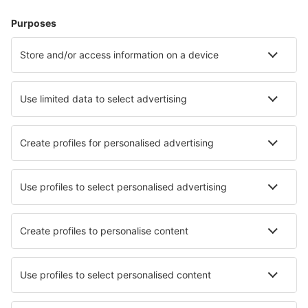
Hotel a Birmingham
Hotel a Liverpool
Hotel a Londra
Hotel a Edimburgo
Hotel a Manchester
Hotel in Portsmouth
Hotel in Reading
Hotel in Morecambe
Hotel a Dundee
Hotel in Ashbourne
I migliori hotel - città
Hotel Roncone
Hotel in Olongapo
Hotel in Saint-Didier (Vaucluse)
Hotel in Luskintyre
Hotel in Hidalgo del Parral
Hotel in Conselve
Hotel in Fiskardo
Hotel in Badalingzhen
Hotel in Nepomuk (33501)
Hotel in Anaheim