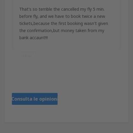
That's so terrible the cancelled my fly 5 min.
before fly, and we have to book twice a new
tickets,because the first booking wasn't given
the confirmation,but money taken from my
bank accaunt!!!
Utile!
Kaspars
United Kingdom,
Agosto 2025
Consulta le opinioni