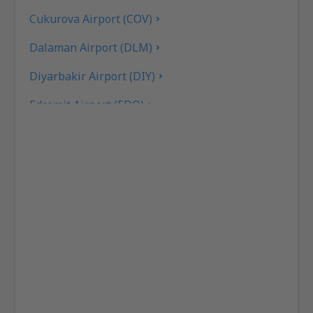
Cukurova Airport (COV)
Dalaman Airport (DLM)
Diyarbakir Airport (DIY)
Edremit Airport (EDO)
Elazig Airport (EZS)
Kayseri Erkilet (ASR)
Erzincan Airport (ERC)
Erzurum Airport (ERZ)
Ankara
Ankara
Van Ferit Melen (VAN)