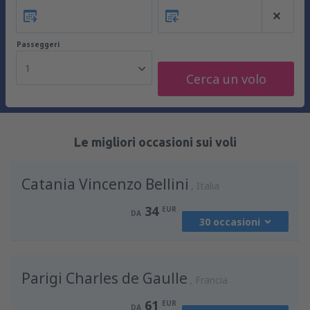
Passeggeri
1
Cerca un volo
Le migliori occasioni sui voli
Catania Vincenzo Bellini
Italia
34
EUR
DA
30 occasioni
da
Milano, Malpensa
(MXP)
Parigi Charles de Gaulle
36
Francia
DA
EUR
61
EUR
DA