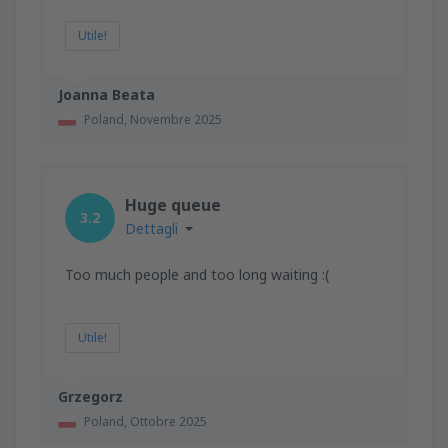
da
Verona, Valerio Catullo Villafranca
(VRN)
37
Utile!
DA
EUR
Joanna Beata
Poland,
Novembre 2025
Huge queue
3.2
Dettagli
Too much people and too long waiting :(
Utile!
Grzegorz
Poland,
Ottobre 2025