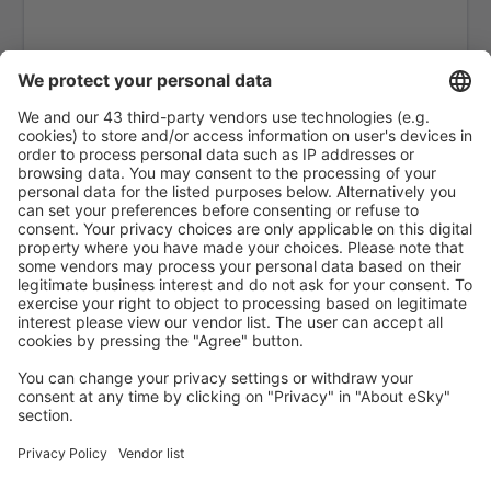
Gazipasa Airport (GZP)
Hakkari Yüksekova Airport (YKO)
Hatay Airport (HTY)
Iğdır Airport (IGD)
Bodrum
Isparta Airport (ISE)
Istanbul
Izmir Adnan Menderes (ADB)
Kahramanmaras Airport (KCM)
Kars Airport (KSY)
Kastamonu Airport (KFS)