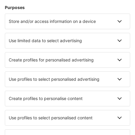
Konya Airport (KYA)
Malatya Erhac (MLX)
Mardin Airport (MQM)
Merzifon Airport (MZH)
Bodrum
Mus Airport (MSR)
Nevsehir Airport (NAV)
Gaziantep Oguzeli (GZT)
Ordu-Giresun Airport (OGU)
Rize Artvin Apt. (RZV)
Istanbul