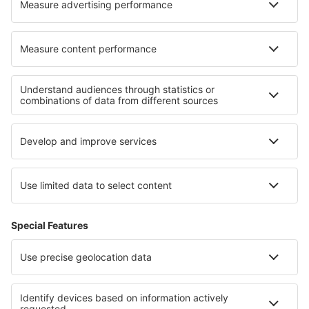
Sanliurfa Airport (GNY)
Siirt Airport (SXZ)
Sinop Airport (NOP)
Sirnak Airport (NKT)
Sivas Nuri Demirag (VAS)
Tekirdag Corlu Airport (TEQ)
Tokat Airport (TJK)
Trabzon Airport (TZX)
Uşak Airport (USQ)
Bursa Yenisehir (YEI)
Kütahya Zafer (KZR)