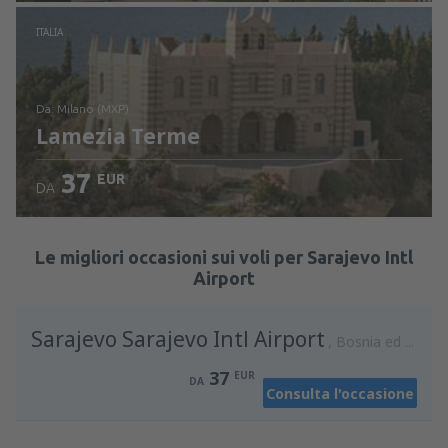
Vedi i dettagli
ITALIA
da: Milano (MXP)
Lamezia Terme
37
EUR
DA
Vedi i dettagli
Le migliori occasioni sui voli per Sarajevo Intl
Airport
Sarajevo Sarajevo Intl Airport
Bosnia ed Erzegovina
37
EUR
DA
Consulta l'occasione