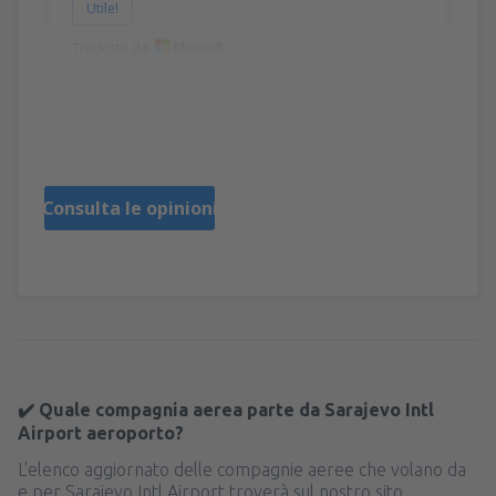
Utile!
Tradotto da
TOMASZ
Polonia,
Maggio 2023
Consulta le opinioni
✔️ Quale compagnia aerea parte da Sarajevo Intl
Airport aeroporto?
L'elenco aggiornato delle compagnie aeree che volano da
e per Sarajevo Intl Airport troverà sul nostro sito.