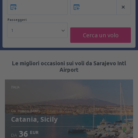
Passeggeri
1
Cerca un volo
Le migliori occasioni sui voli da Sarajevo Intl
Airport
ITALIA
da: Milano (MXP)
Catania, Sicily
36
EUR
DA