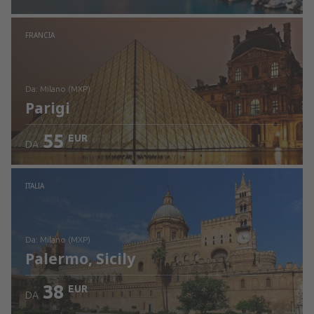
Vedi i dettagli
FRANCIA
da: Milano (MXP)
Parigi
55
EUR
DA
Vedi i dettagli
ITALIA
da: Milano (MXP)
Palermo, Sicily
38
EUR
DA