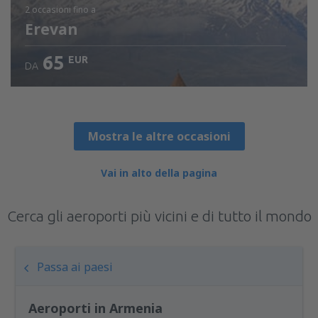
2 occasioni
fino a
Erevan
65
EUR
DA
Mostra le altre occasioni
Vai in alto della pagina
Cerca gli aeroporti più vicini e di tutto il mondo
Passa ai paesi
Aeroporti in Armenia