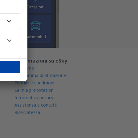
Informazioni su eSky
Chi siamo
Programma di affiliazione
Termini e condizioni
Le mie prenotazioni
Informativa privacy
Assistenza e contatti
Riservatezza