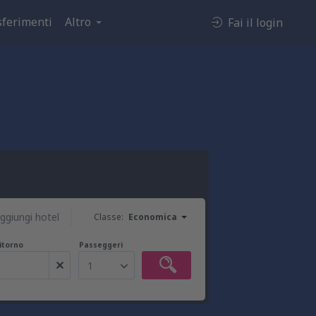
sferimenti
Altro
Fai il login
ggiungi hotel
Classe:
Economica
ritorno
Passeggeri
1