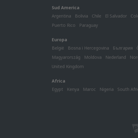
Sud America
Argentina
Bolivia
Chile
El Salvador
Col
Puerto Rico
Paraguay
Europa
België
Bosna i Hercegovina
България
Magyarország
Moldova
Nederland
Nor
United Kingdom
Africa
Egypt
Kenya
Maroc
Nigeria
South Afri