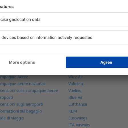
fferte giornaliere a portata di mano
e prenotazioni in un unico posto
opri di più
Compagnie aeree
plicazione mobile
Ryanair
ato del volo
easyJet
mpagnie Aeree
Wizz Air
mpagnie aeree nazionali
Volotea
censioni sulle compagnie aeree
Vueling
roporti
Blue Air
censioni sugli aeroporti
Lufthansa
formazioni sul bagaglio
KLM
ide di viaggio
Eurowings
ITA Airways