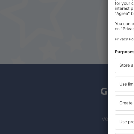
Gli isc
Voli economi