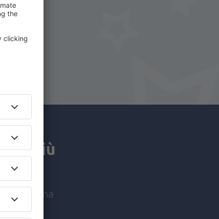
ro
o di più
 uniche prima