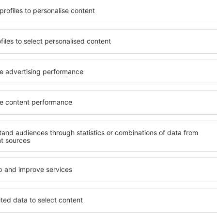
Inviamo solo il meglio, parola di viaggiatore!
a prezzi ottimi nella nostra newsletter.
Accetto di ricevere informazioni di
letter) da eSky.pl S.A., all'indirizzo e-mail da me fornito.
 la casella, inserendo il tuo indirizzo e-mail e scegliendo "salva" (contestualme
trattamento dei tuoi dati personali
a la nostra app
gramma comodamente i tuoi
ù votata nella categoria viaggi