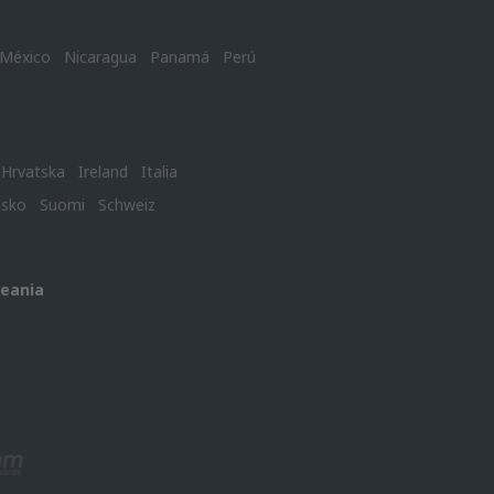
México
Nicaragua
Panamá
Perú
Hrvatska
Ireland
Italia
nsko
Suomi
Schweiz
ceania