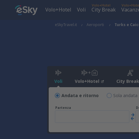
Volo+Hotel
Volo+Hote
Volo+Hotel
Voli
City Break
Vacanz
eSkyTravel.it
Aeroporti
Turks e Caic
Voli
Volo+Hotel
City Brea
Andata e ritorno
Sola andata
Partenza
D