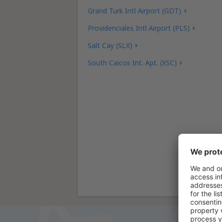
Grand Turk Intl Airport (GDT)
Providenciales Intl Airport (PLS)
Salt Cay (SLX)
South Caicos Int. Apt. (XSC)