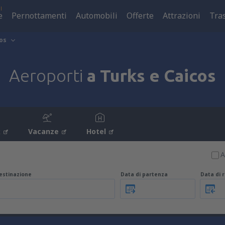
l
e
Pernottamenti
Automobili
Offerte
Attrazioni
Tra
os
Aeroporti
a Turks e Caicos
k
Vacanze
Hotel
A
estinazione
Data di partenza
Data di 