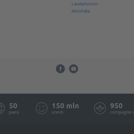
Laudamotion
Aeroitalia
50
150 mln
950
paesi
utenti
compagnie 