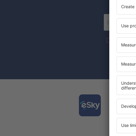
Più viaggi 
(tramite news
Selezionando
consenso al 
Scaric
e pro
viaggi
L'app pi