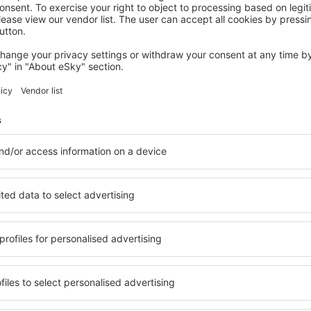
Risparmia tempo e dena
Prenota Volo+Hotel su
eSkytravel.it
Scopri
ritti alla newsletter viaggian
a meno
ci, city break, vacanze - ricevi offerte di viaggio
di chiunque altro.