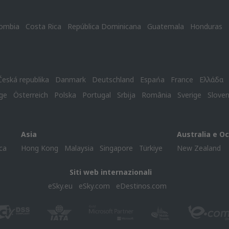
ombia
Costa Rica
República Dominicana
Guatemala
Honduras
Česká republika
Danmark
Deutschland
Espańa
France
Ελλάδα
ge
Österreich
Polska
Portugal
Srbija
România
Sverige
Slove
Asia
Australia e O
ca
Hong Kong
Malaysia
Singapore
Türkiye
New Zealand
Siti web internazionali
eSky.eu
eSky.com
eDestinos.com