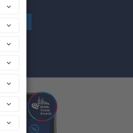
Iscriviti
 marketing
nte) dai il