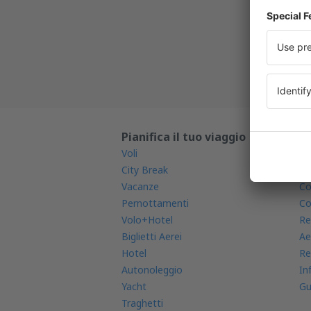
Nuove o
Tutte l
Pianifica il tuo viaggio
Sc
Voli
Ap
City Break
St
Vacanze
Co
Pernottamenti
Co
Volo+Hotel
Re
Biglietti Aerei
Ae
Hotel
Re
Autonoleggio
In
Yacht
Gu
Traghetti