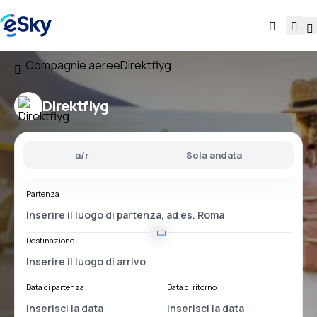
Compagnie aeree
Direktflyg
Direktflyg
a/r
Sola andata
Partenza
Destinazione
Data di partenza
Data di ritorno