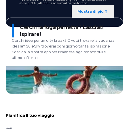
eSky.pl S.A., all'indirizzo e-mail da me fornito.
Mostra di più
Cerchi la fuga perfetta? Lasciati
ispirare!
Cerchi idee per un city break? O vuoi trovare la vacanza
ideale? Su eSky troverai ogni giorno tanta ispirazione.
Scarica la nostra app per rimanere aggiornato sulle
ultime offerte.
Pianifica il tuo viaggio
Voli