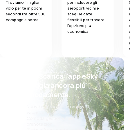
Troviamo il miglior
per includere gli
volo per te in pochi
aeroporti vicini e
secondi tra oltre 500
scegli le date
compagnie aeree.
flessibili per trovare
l'opzione più
economica.
Psst! Scarica l'app eSky
e viaggia ancora più
comodamente.
Nuove offerte ogni giorno: voli,
vacanze, city break
Comoda gestione delle
prenotazioni
Tutto ciò che conta, sempre a