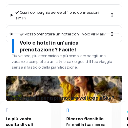
✔️ Quali compagnie aeree offrono connessioni
simili?
✔️ Posso prenotare un hotel con il volo Air Mali?
Volo e hotel in un'unica
prenotazione? Facile!
Più veloce, più economico e più semplice: scegli una
vacanza completa o un city break e goditi il tuo viaggio
senza il fastidio della pianificazione.
Perché vale la pena prenotare voli con eSky?
La più vasta
Ricerca flessibile
scelta di voli
Estendi la tua ricerca