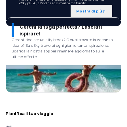
eSky.pl S.A., all'indirizzo e-mail da me fornito.
Mostra di più
Cerchi la fuga perfetta? Lasciati
ispirare!
Cerchi idee per un city break? O vuoi trovare la vacanza
ideale? Su eSky troverai ogni giorno tanta ispirazione.
Scarica la nostra app per rimanere aggiornato sulle
ultime offerte.
Pianifica il tuo viaggio
Voli