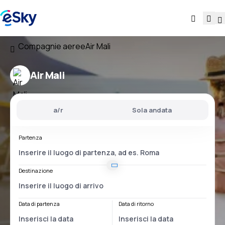
Compagnie aeree
Air Mali
Air Mali
a/r
Sola andata
Partenza
Destinazione
Data di partenza
Data di ritorno