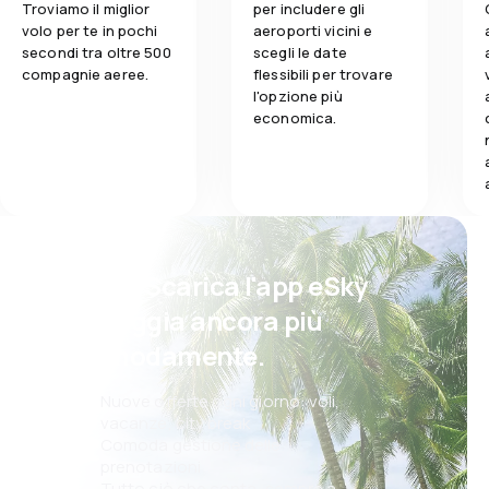
Troviamo il miglior
per includere gli
volo per te in pochi
aeroporti vicini e
secondi tra oltre 500
scegli le date
compagnie aeree.
flessibili per trovare
l'opzione più
economica.
Psst! Scarica l'app eSky
e viaggia ancora più
comodamente.
Nuove offerte ogni giorno: voli,
vacanze, city break
Comoda gestione delle
prenotazioni
Tutto ciò che conta, sempre a