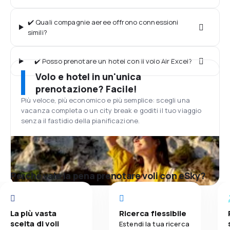
✔️ Quali compagnie aeree offrono connessioni
simili?
✔️ Posso prenotare un hotel con il volo Air Excel?
Volo e hotel in un'unica
prenotazione? Facile!
Più veloce, più economico e più semplice: scegli una
vacanza completa o un city break e goditi il tuo viaggio
senza il fastidio della pianificazione.
Perché vale la pena prenotare voli con eSky?
La più vasta
Ricerca flessibile
scelta di voli
Estendi la tua ricerca