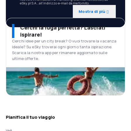
eSky.pl S.A., all'indirizzo e-mail da me fornito.
Mostra di più
Cerchi la fuga perfetta? Lasciati
ispirare!
Cerchi idee per un city break? O vuoi trovare la vacanza
ideale? Su eSky troverai ogni giorno tanta ispirazione.
Scarica la nostra app per rimanere aggiornato sulle
ultime offerte.
Pianifica il tuo viaggio
Voli