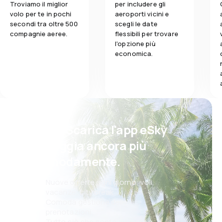
Troviamo il miglior
per includere gli
volo per te in pochi
aeroporti vicini e
secondi tra oltre 500
scegli le date
compagnie aeree.
flessibili per trovare
l'opzione più
economica.
Psst! Scarica l'app eSky
e viaggia ancora più
comodamente.
Nuove offerte ogni giorno: voli,
vacanze, city break
Comoda gestione delle
prenotazioni
Tutto ciò che conta, sempre a