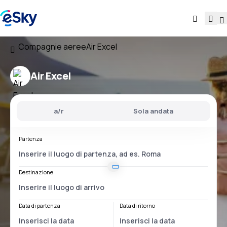
Compagnie aeree
Air Excel
Air Excel
a/r
Sola andata
Partenza
Destinazione
Data di partenza
Data di ritorno