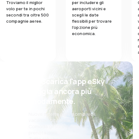
Troviamo il miglior
per includere gli
volo per te in pochi
aeroporti vicini e
secondi tra oltre 500
scegli le date
compagnie aeree.
flessibili per trovare
l'opzione più
economica.
Psst! Scarica l'app eSky
e viaggia ancora più
comodamente.
Nuove offerte ogni giorno: voli,
vacanze, city break
Comoda gestione delle
prenotazioni
Tutto ciò che conta, sempre a