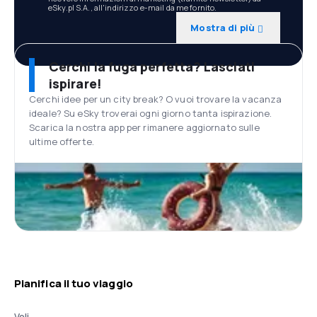
eSky.pl S.A., all'indirizzo e-mail da me fornito.
Mostra di più
Cerchi la fuga perfetta? Lasciati
ispirare!
Cerchi idee per un city break? O vuoi trovare la vacanza
ideale? Su eSky troverai ogni giorno tanta ispirazione.
Scarica la nostra app per rimanere aggiornato sulle
ultime offerte.
Pianifica il tuo viaggio
Voli