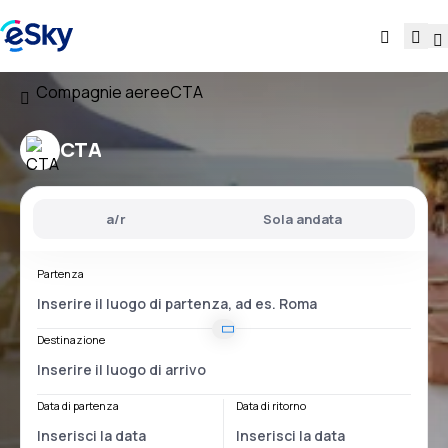
Compagnie aeree
CTA
CTA
a/r
Sola andata
Partenza
Destinazione
Data di partenza
Data di ritorno