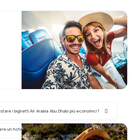
are i biglietti Air Arabia Abu Dhabi più economici?
re un hotel con il volo Air Arabia Abu Dhabi?