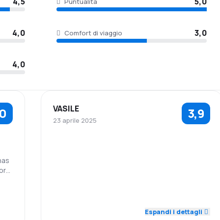
4,5
5,0
Puntualità
4,0
3,0
Comfort di viaggio
4,0
VASILE
,0
3,9
23 aprile 2025
5,0
5,0
Personale
Puntualità
has
ort
Prezzi dei
Comfort di
5,0
3,0
in
biglietti
viaggio
Trasporto del
5,0
Pasti
3,0
bagaglio
Espandi i dettagli