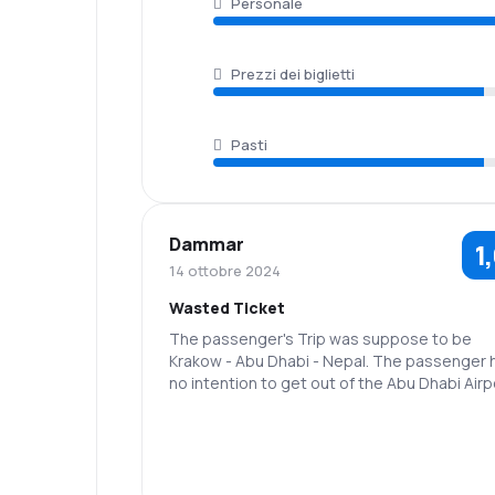
Personale
Prezzi dei biglietti
Pasti
Dammar
1
14 ottobre 2024
Wasted Ticket
The passenger's Trip was suppose to be
Krakow - Abu Dhabi - Nepal. The passenger 
no intention to get out of the Abu Dhabi Airp
nor has intention to any business or tourism 
Abu Dhabi. In Krakow He was not allowed to
enter the aircraft due to Abu Dhabi does not
allow below 6months passport validity. The
Transit Visa is useless! it's also wasted, the