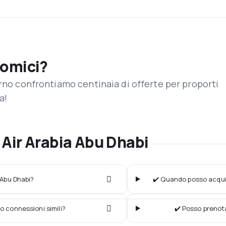
nomici?
orno confrontiamo centinaia di offerte per proporti
a!
Air Arabia Abu Dhabi
 Abu Dhabi?
✔️ Quando posso acquist
o connessioni simili?
✔️ Posso prenota