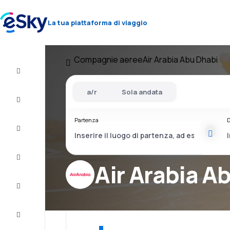
La tua piattaforma di viaggio
Compagnie aeree
Air Arabia Abu Dhabi
Volo+Hotel
a/r
Sola andata
Voli
Partenza
D
Vacanze
City
Break
Air Arabia A
Pernottamenti
Offerte