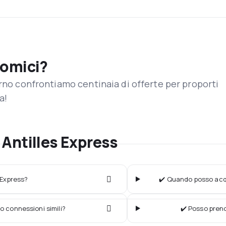
nomici?
orno confrontiamo centinaia di offerte per proporti
a!
Antilles Express
 Express?
✔️ Quando posso acqui
o connessioni simili?
✔️ Posso preno