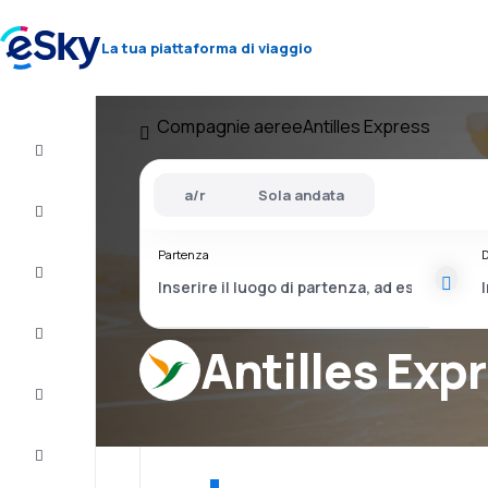
La tua piattaforma di viaggio
Compagnie aeree
Antilles Express
Volo+Hotel
a/r
Sola andata
Voli
Partenza
D
Vacanze
City
Break
Antilles Exp
Pernottamenti
Offerte