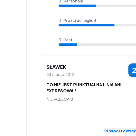
Personale
Prezzi dei biglietti
Pasti
SŁAWEK
2
23 marzo 2012
TO NIE JEST PUNKTUALNA LINIA ANI
EXPRESOWA !
NIE POLECAM
2,0
Personale
Puntualità
Prezzi dei
3,0
Rete di rotte
Espandi i dettag
biglietti