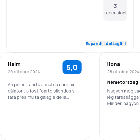
3
recensioni
5,0
Personale
Espandi i dettagli
5,0
Puntualità
Haim
Ilona
5,0
5,0
Rete di rotte
29 ottobre 2024
28 ottobre 2024
Németország
5,0
Prezzi dei biglietti
An primul rand avionul cu care am
călatorit a fost foarte silentios si
Nagyon meg va
fara prea multa galagie de la
légitársasággal
5,0
Comfort di viaggio
motoare. Ansa pretul din Romania
Minden nagyon 
la Tel-Aviv a foarte mare pentru
segítőkészek .
5,0
doar dus. 5300 lei ptr.2 persoane
Trasporto del bagaglio
Personale
5,0
Pasti
Puntualità