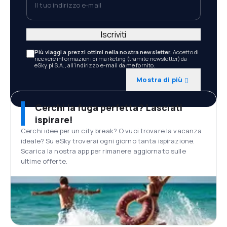
Iscriviti
Più viaggi a prezzi ottimi nella nostra newsletter.
Accetto di
ricevere informazioni di marketing (tramite newsletter) da
eSky.pl S.A., all'indirizzo e-mail da me fornito.
Mostra di più
Cerchi la fuga perfetta? Lasciati
ispirare!
Cerchi idee per un city break? O vuoi trovare la vacanza
ideale? Su eSky troverai ogni giorno tanta ispirazione.
Scarica la nostra app per rimanere aggiornato sulle
ultime offerte.