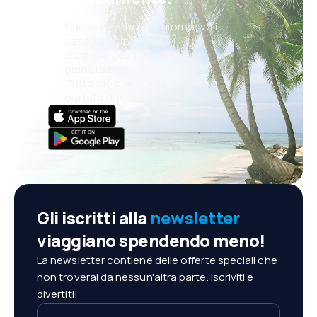
Nuove offerte ogni giorno: voli,
vacanze, city break
Comoda gestione delle
prenotazioni
Tutto ciò che conta, sempre a
portata di mano!
Gli iscritti alla
newsletter
viaggiano spendendo meno!
La newsletter contiene delle offerte speciali che
non troverai da nessun'altra parte. Iscriviti e
divertiti!
Il tuo indirizzo e-mail