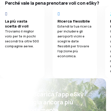
Perché vale la pena prenotare voli con eSky?
Rete di rotte
Prezzi dei bigl
La più vasta
Ricerca flessibile
scelta di voli
Estendi la tua ricerca
Comfort di vi
Troviamo il miglior
per includere gli
volo per te in pochi
aeroporti vicini e
secondi tra oltre 500
scegli le date
Trasporto del
compagnie aeree.
flessibili per trovare
l'opzione più
Pasti
economica.
Psst! Scarica l'app eSky
e viaggia ancora più
comodamente.