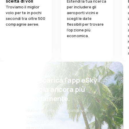
scelta di voli
Estendi la tua ricerca
Troviamo il miglior
per includere gli
volo per te in pochi
aeroporti vicini e
secondi tra oltre 500
scegli le date
compagnie aeree.
flessibili per trovare
l'opzione più
economica.
Psst! Scarica l'app eSky
e viaggia ancora più
comodamente.
Nuove offerte ogni giorno: voli,
vacanze, city break
Comoda gestione delle
prenotazioni