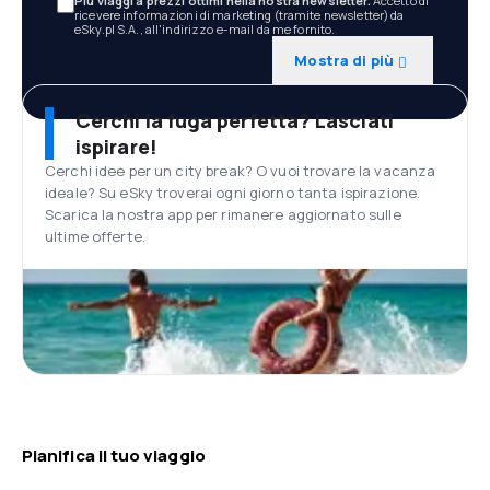
Più viaggi a prezzi ottimi nella nostra newsletter.
Accetto di
ricevere informazioni di marketing (tramite newsletter) da
eSky.pl S.A., all'indirizzo e-mail da me fornito.
Mostra di più
Cerchi la fuga perfetta? Lasciati
ispirare!
Cerchi idee per un city break? O vuoi trovare la vacanza
ideale? Su eSky troverai ogni giorno tanta ispirazione.
Scarica la nostra app per rimanere aggiornato sulle
ultime offerte.
Pianifica il tuo viaggio