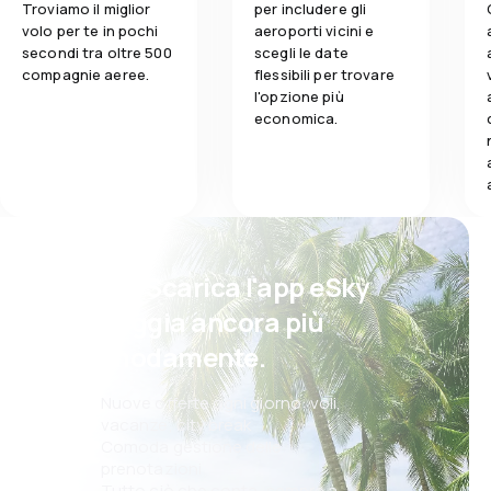
Troviamo il miglior
per includere gli
volo per te in pochi
aeroporti vicini e
secondi tra oltre 500
scegli le date
compagnie aeree.
flessibili per trovare
l'opzione più
economica.
Psst! Scarica l'app eSky
e viaggia ancora più
comodamente.
Nuove offerte ogni giorno: voli,
vacanze, city break
Comoda gestione delle
prenotazioni
Tutto ciò che conta, sempre a