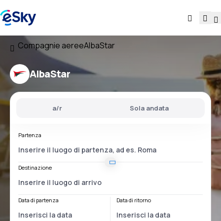
Compagnie aeree
AlbaStar
AlbaStar
a/r
Sola andata
Partenza
Destinazione
Data di partenza
Data di ritorno