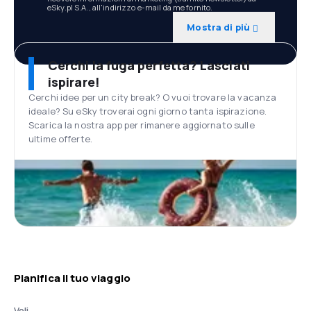
eSky.pl S.A., all'indirizzo e-mail da me fornito.
Mostra di più
Cerchi la fuga perfetta? Lasciati
ispirare!
Cerchi idee per un city break? O vuoi trovare la vacanza
ideale? Su eSky troverai ogni giorno tanta ispirazione.
Scarica la nostra app per rimanere aggiornato sulle
ultime offerte.
Pianifica il tuo viaggio
Voli