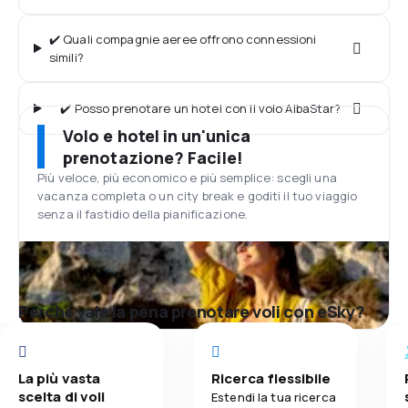
✔️ Quali compagnie aeree offrono connessioni
simili?
✔️ Posso prenotare un hotel con il volo AlbaStar?
Volo e hotel in un'unica
prenotazione? Facile!
Più veloce, più economico e più semplice: scegli una
vacanza completa o un city break e goditi il tuo viaggio
senza il fastidio della pianificazione.
Perché vale la pena prenotare voli con eSky?
La più vasta
Ricerca flessibile
scelta di voli
Estendi la tua ricerca