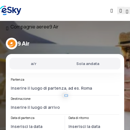
Compagnie aeree
9 Air
9 Air
a/r
Sola andata
Partenza
Destinazione
Data di partenza
Data di ritorno