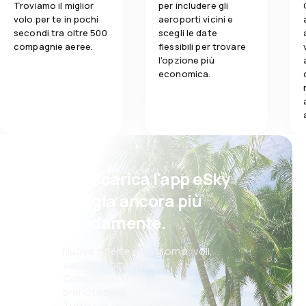
Troviamo il miglior
per includere gli
volo per te in pochi
aeroporti vicini e
secondi tra oltre 500
scegli le date
compagnie aeree.
flessibili per trovare
l'opzione più
economica.
Psst! Scarica l'app eSky
e viaggia ancora più
comodamente.
Nuove offerte ogni giorno: voli,
vacanze, city break
Comoda gestione delle
prenotazioni
Tutto ciò che conta, sempre a