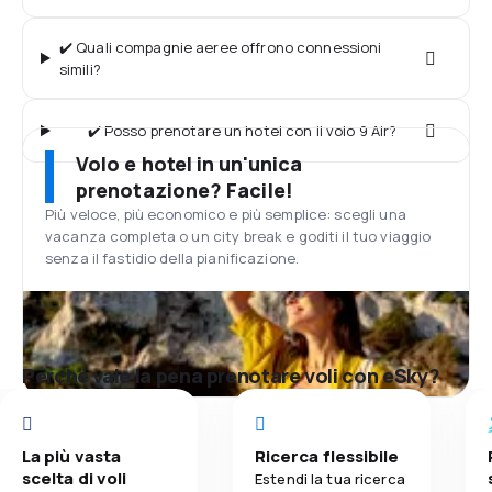
✔️ Quali compagnie aeree offrono connessioni
simili?
✔️ Posso prenotare un hotel con il volo 9 Air?
Volo e hotel in un'unica
prenotazione? Facile!
Più veloce, più economico e più semplice: scegli una
vacanza completa o un city break e goditi il tuo viaggio
senza il fastidio della pianificazione.
Perché vale la pena prenotare voli con eSky?
La più vasta
Ricerca flessibile
scelta di voli
Estendi la tua ricerca