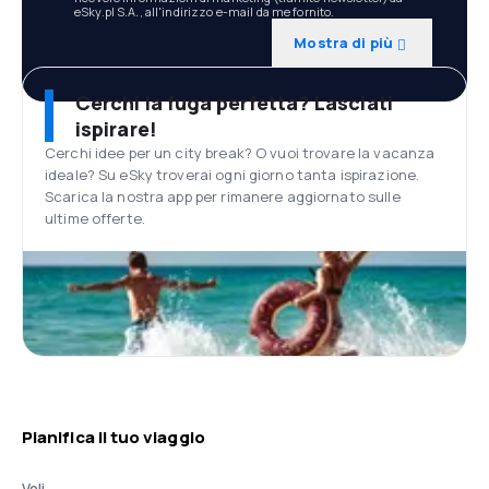
eSky.pl S.A., all'indirizzo e-mail da me fornito.
Mostra di più
Cerchi la fuga perfetta? Lasciati
ispirare!
Cerchi idee per un city break? O vuoi trovare la vacanza
ideale? Su eSky troverai ogni giorno tanta ispirazione.
Scarica la nostra app per rimanere aggiornato sulle
ultime offerte.
Pianifica il tuo viaggio
Voli