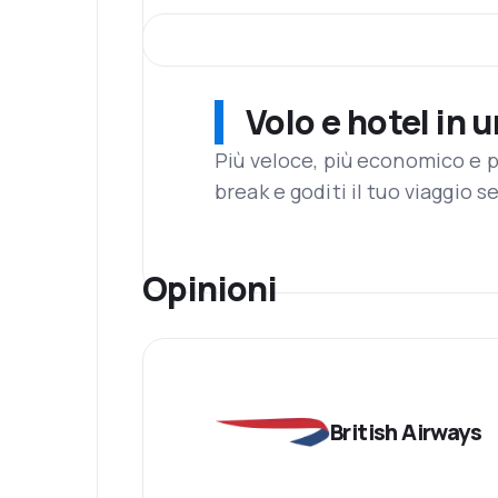
Flotta
British Airways possiede una flotta di c
300ER, 777-200, 777-200ER, 787-8.
Londra Heathrow
Volo e hotel in 
Il maggiore aeroporto internazionale di Lo
più trafficato in Europa e il terzo al mond
Più veloce, più economico e p
altri. Il servizio WIFI è disponibile all’i
break e goditi il tuo viaggio s
Pasti a bordo
British Airways utilizza i servizi di Mark
situazione non applica per i passeggeri bu
Opinioni
menu online da 30 giorni a 24 ore prima d
Servizi addizionali
Sui voli a lungo raggio, British Airways 
libri, audiolibri e giochi.
British Airways