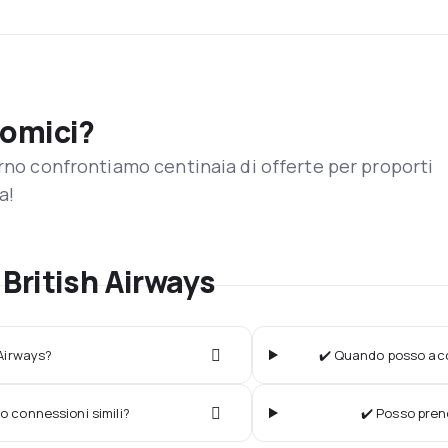
nomici?
orno confrontiamo centinaia di offerte per proporti
a!
British Airways
 Airways?
✔️ Quando posso acqu
o connessioni simili?
✔️ Posso preno