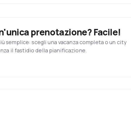
irca 300 aerei che include i modelli Airbus A318-100, A319-100, 
un'unica prenotazione? Facile!
ndra si trova nella zona periferica occidentale della capitale brit
o per traffico di passeggeri. All’interno delle terminali si possono
iù semplice: scegli una vacanza completa o un city
nterno dell’aeroporto cosi come accesso a computer gratuiti con serv
enza il fastidio della pianificazione.
s & Spencer come il suo fornitore di cibo. I servizi di cibo e beva
siness class). Pasti gratuiti sono offerti in tutti i voli a lungo 
ella partenza.
offre una gran varietà di intrattenimento a bordo, come lungomet