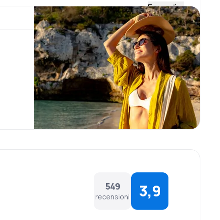
Espandi
A320-200, A321-200, A380-800, Boeing 727-400, 767-
annica a 24km dal centro della città. L’aeroporto è il
 trovare diversi servizi come bar, ristoranti, negozi e
izio di banda larga.
nde sono a pagamento sui voli europei (questa
raggio. I pasti a bordo possono essere selezionati da un
raggi, documentari o emissioni TV, così come musica,
549
3,9
recensioni