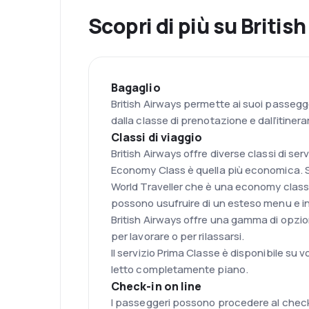
Scopri di più su Britis
Bagaglio
British Airways permette ai suoi passegg
dalla classe di prenotazione e dall’itinerar
Classi di viaggio
British Airways offre diverse classi di serv
Economy Class è quella più economica. Sui 
World Traveller che è una economy class f
possono usufruire di un esteso menu e i
British Airways offre una gamma di opzion
per lavorare o per rilassarsi.
Il servizio Prima Classe è disponibile su v
letto completamente piano.
Check-in on line
I passeggeri possono procedere al check-i