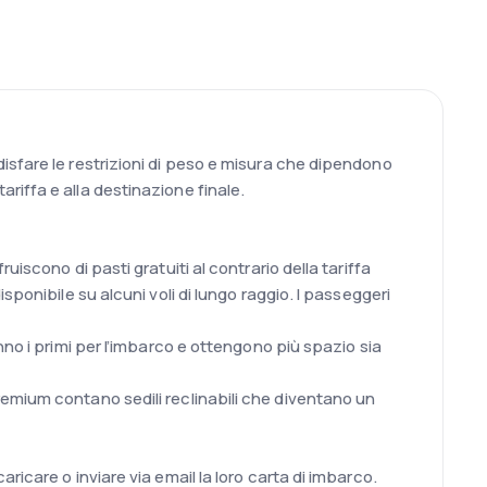
isfare le restrizioni di peso e misura che dipendono
tariffa e alla destinazione finale.
iscono di pasti gratuiti al contrario della tariffa
ponibile su alcuni voli di lungo raggio. I passeggeri
no i primi per l’imbarco e ottengono più spazio sia
e Premium contano sedili reclinabili che diventano un
icare o inviare via email la loro carta di imbarco.