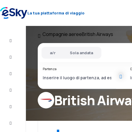
La tua piattaforma di viaggio
Compagnie aeree
British Airways
Volo+Hotel
a/r
Sola andata
Voli
Partenza
D
Vacanze
City
Break
British Airw
Pernottamenti
Offerte