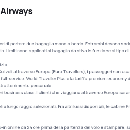
h Airways
eri di portare due bagagli a mano a bordo. Entrambi devono sodd
io. Limiti sono applicati al bagaglio da stiva in funzione al tipo di 
izio.
voli attraverso Europa (Euro Travellers), i passeggeri non usufru
ull-service. World Traveller Plus è la tariffa premium economy dis
ntrattenimento personale.
i business class. I clienti che viaggiano attraverso Europa saran
oli a lungo raggio selezionati. Fra altri lussi disponibili, le cabin
n online da 24 ore prima della partenza del volo e stampare, scar