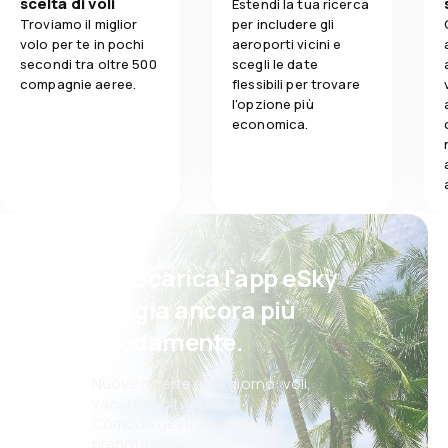
scelta di voli
Estendi la tua ricerca
Troviamo il miglior
per includere gli
volo per te in pochi
aeroporti vicini e
secondi tra oltre 500
scegli le date
compagnie aeree.
flessibili per trovare
l'opzione più
economica.
Psst! Scarica l'app eSky
e viaggia ancora più
comodamente.
Nuove offerte ogni giorno: voli,
vacanze, city break
Comoda gestione delle
prenotazioni