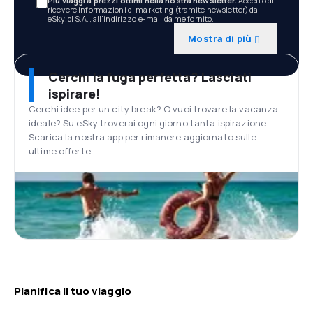
Più viaggi a prezzi ottimi nella nostra newsletter.
Accetto di
ricevere informazioni di marketing (tramite newsletter) da
eSky.pl S.A., all'indirizzo e-mail da me fornito.
Mostra di più
Cerchi la fuga perfetta? Lasciati
ispirare!
Cerchi idee per un city break? O vuoi trovare la vacanza
ideale? Su eSky troverai ogni giorno tanta ispirazione.
Scarica la nostra app per rimanere aggiornato sulle
ultime offerte.
Pianifica il tuo viaggio