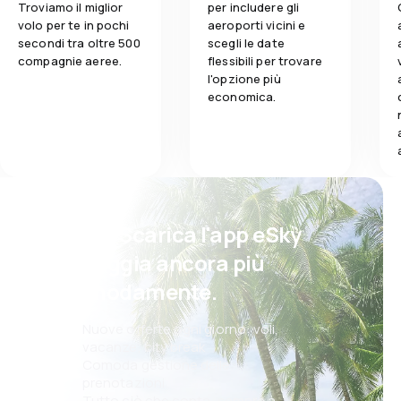
Troviamo il miglior
per includere gli
volo per te in pochi
aeroporti vicini e
secondi tra oltre 500
scegli le date
compagnie aeree.
flessibili per trovare
l'opzione più
economica.
Psst! Scarica l'app eSky
e viaggia ancora più
comodamente.
Nuove offerte ogni giorno: voli,
vacanze, city break
Comoda gestione delle
prenotazioni
Tutto ciò che conta, sempre a