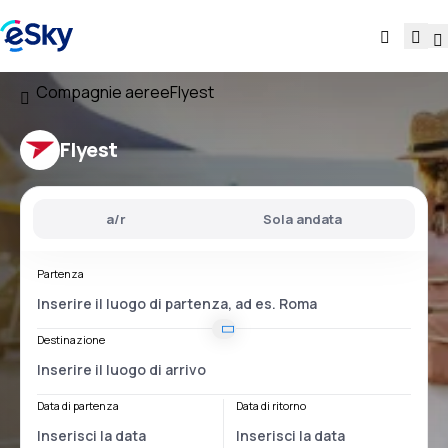
Compagnie aeree
Flyest
Flyest
a/r
Sola andata
Partenza
Destinazione
Data di partenza
Data di ritorno