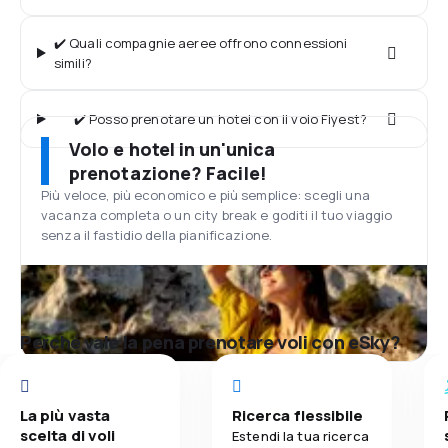
✔️ Quali compagnie aeree offrono connessioni
simili?
✔️ Posso prenotare un hotel con il volo Flyest?
Volo e hotel in un'unica
prenotazione? Facile!
Più veloce, più economico e più semplice: scegli una
vacanza completa o un city break e goditi il tuo viaggio
senza il fastidio della pianificazione.
Perché vale la pena prenotare voli con eSky?
La più vasta
Ricerca flessibile
scelta di voli
Estendi la tua ricerca