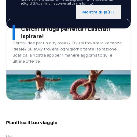
eSky.pl S.A., all'indirizzo e-mail da me fornito.
Mostra di più
Cerchi la fuga perfetta? Lasciati
ispirare!
Cerchi idee per un city break? O vuoi trovare la vacanza
ideale? Su eSky troverai ogni giorno tanta ispirazione.
Scarica la nostra app per rimanere aggiornato sulle
ultime offerte.
Pianifica il tuo viaggio
Voli