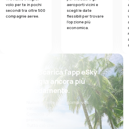
volo per te in pochi
aeroporti vicini e
secondi tra oltre 500
scegli le date
compagnie aeree.
flessibili per trovare
l'opzione più
economica.
Psst! Scarica l'app eSky
e viaggia ancora più
comodamente.
Nuove offerte ogni giorno: voli,
vacanze, city break
Comoda gestione delle
prenotazioni
Tutto ciò che conta, sempre a