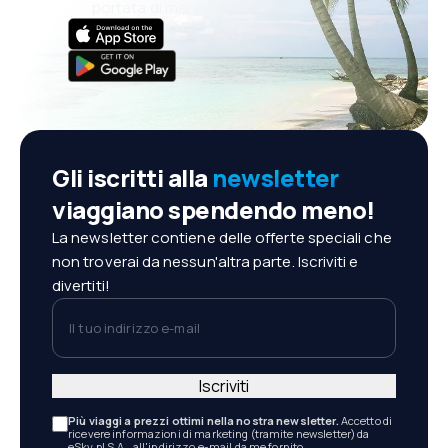
portata di mano!
Gli iscritti alla
newsletter
viaggiano spendendo meno!
La newsletter contiene delle offerte speciali che
non troverai da nessun'altra parte. Iscriviti e
divertiti!
Il tuo indirizzo e-mail
Iscriviti
Più viaggi a prezzi ottimi nella nostra newsletter.
Accetto di
ricevere informazioni di marketing (tramite newsletter) da
eSky.pl S.A., all'indirizzo e-mail da me fornito.