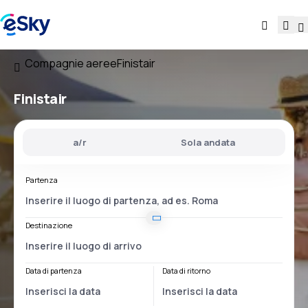
Compagnie aeree
Finistair
Finistair
a/r
Sola andata
Partenza
Destinazione
Data di partenza
Data di ritorno