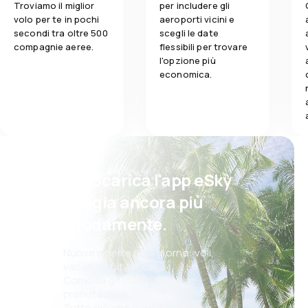
Troviamo il miglior
per includere gli
volo per te in pochi
aeroporti vicini e
secondi tra oltre 500
scegli le date
compagnie aeree.
flessibili per trovare
l'opzione più
economica.
Psst! Scarica l'app eSky
e viaggia ancora più
comodamente.
Nuove offerte ogni giorno: voli,
vacanze, city break
Comoda gestione delle
prenotazioni
Tutto ciò che conta, sempre a