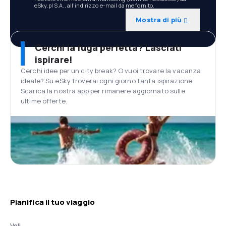
eSky.pl S.A., all'indirizzo e-mail da me fornito.
Mostra di più
Cerchi la fuga perfetta? Lasciati
ispirare!
Cerchi idee per un city break? O vuoi trovare la vacanza
ideale? Su eSky troverai ogni giorno tanta ispirazione.
Scarica la nostra app per rimanere aggiornato sulle
ultime offerte.
Pianifica il tuo viaggio
Voli