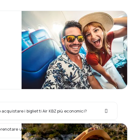
acquistare i biglietti Air KBZ più economici?
renotare un hotel con il volo Air KBZ?