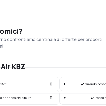
nomici?
orno confrontiamo centinaia di offerte per proporti
a!
 Air KBZ
 KBZ?
✔️ Quando posso 
o connessioni simili?
✔️ Posso p