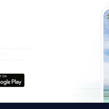
app eSky e
più
vacanze, city break
ioni
ortata di mano!