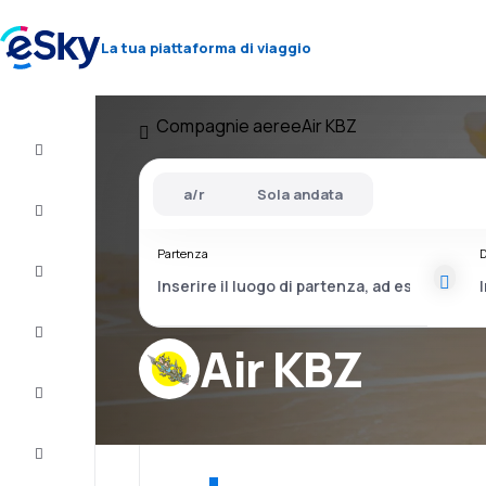
La tua piattaforma di viaggio
Compagnie aeree
Air KBZ
Volo+Hotel
a/r
Sola andata
Voli
Partenza
D
Vacanze
City
Break
Air KBZ
Pernottamenti
Offerte