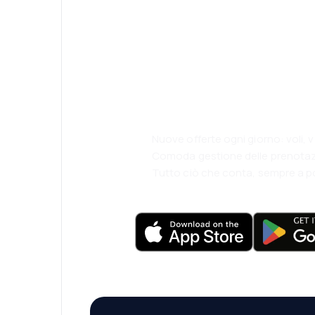
Psst! Scarica l'
viaggia ancora 
comodamente.
Nuove offerte ogni giorno: voli, 
Comoda gestione delle prenotaz
Tutto ciò che conta, sempre a p