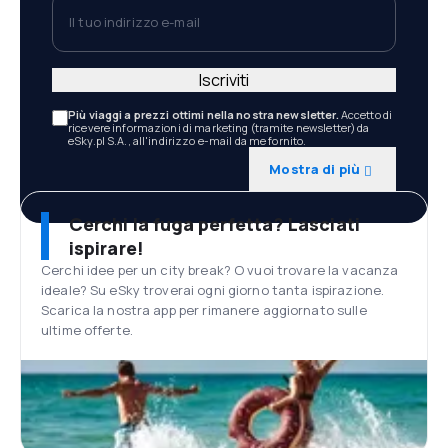
Il tuo indirizzo e-mail
Iscriviti
Più viaggi a prezzi ottimi nella nostra newsletter.
Accetto di
ricevere informazioni di marketing (tramite newsletter) da
eSky.pl S.A., all'indirizzo e-mail da me fornito.
Mostra di più
Cerchi la fuga perfetta? Lasciati
ispirare!
Cerchi idee per un city break? O vuoi trovare la vacanza
ideale? Su eSky troverai ogni giorno tanta ispirazione.
Scarica la nostra app per rimanere aggiornato sulle
ultime offerte.