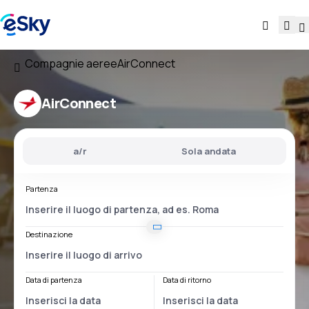
Compagnie aeree
AirConnect
AirConnect
a/r
Sola andata
Partenza
Destinazione
Data di partenza
Data di ritorno