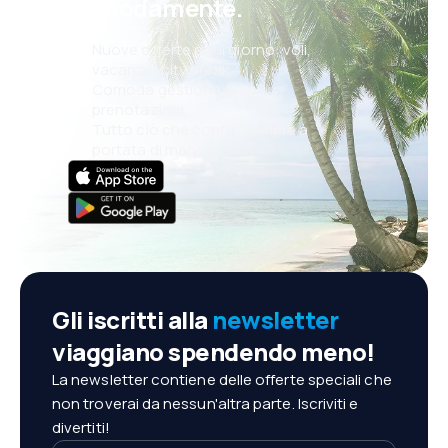
comodamente.
Nuove offerte ogni giorno: voli,
vacanze, city break
Comoda gestione delle
prenotazioni
Tutto ciò che conta, sempre a
portata di mano!
Gli iscritti alla
newsletter
viaggiano spendendo meno!
La newsletter contiene delle offerte speciali che
non troverai da nessun'altra parte. Iscriviti e
divertiti!