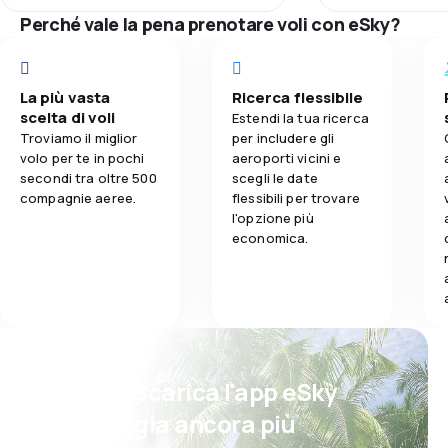
1,0
Rete di rotte
Perché vale la pena prenotare voli con eSky?
Rete di rotte
1,0
Prezzi dei biglietti
Prezzi dei bigl
La più vasta
Ricerca flessibile
1,0
Comfort di viaggio
scelta di voli
Estendi la tua ricerca
Comfort di vi
Troviamo il miglior
per includere gli
volo per te in pochi
aeroporti vicini e
1,0
Trasporto del bagaglio
secondi tra oltre 500
scegli le date
Trasporto del
compagnie aeree.
flessibili per trovare
1,0
Pasti
l'opzione più
Pasti
economica.
Psst! Scarica l'app eSky
e viaggia ancora più