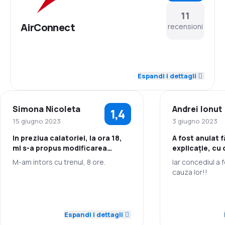
11
AirConnect
recensioni
3,4
Personale
Espandi i dettagli
2,6
Puntualità
Simona Nicoleta
Andrei Ionut
1,4
2,6
Rete di rotte
15 giugno 2023
3 giugno 2023
In preziua calatoriei, la ora 18,
A fost anulat f
2,2
Prezzi dei biglietti
mi s-a propus modificarea
explicație, cu
biletului, zborul de intoacere
înainte!
M-am intors cu trenul, 8 ore.
Iar concediul a 
2,8
Comfort di viaggio
fiind la 20 min dupa zborul dus.
cauza lor!!
4,0
Personale
2,6
Trasporto del bagaglio
Personale
1,0
Puntualità
Espandi i dettagli
1,7
Pasti
Puntualità