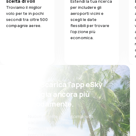
scelta di voli
Estendi la tua ricerca
Troviamo il miglior
per includere gli
volo per te in pochi
aeroporti vicini e
secondi tra oltre 500
scegli le date
compagnie aeree.
flessibili per trovare
l'opzione più
economica.
Psst! Scarica l'app eSky
e viaggia ancora più
comodamente.
Nuove offerte ogni giorno: voli,
vacanze, city break
Comoda gestione delle
prenotazioni