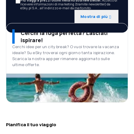
Più viaggi a prezzi ottimi nella nostra newsletter.
Accetto di
ricevere informazioni di marketing (tramite newsletter) da
eSky.pl S.A., all'indirizzo e-mail da me fornito.
Mostra di più
Cerchi la fuga perfetta? Lasciati
ispirare!
Cerchi idee per un city break? O vuoi trovare la vacanza
ideale? Su eSky troverai ogni giorno tanta ispirazione.
Scarica la nostra app per rimanere aggiornato sulle
ultime offerte.
Pianifica il tuo viaggio