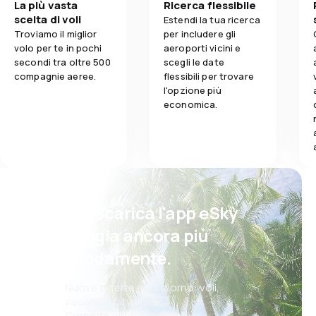
La più vasta
Ricerca flessibile
scelta di voli
Estendi la tua ricerca
Troviamo il miglior
per includere gli
volo per te in pochi
aeroporti vicini e
secondi tra oltre 500
scegli le date
compagnie aeree.
flessibili per trovare
l'opzione più
economica.
Psst! Scarica l'app eSky
e viaggia ancora più
comodamente.
Nuove offerte ogni giorno: voli,
vacanze, city break
Comoda gestione delle