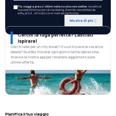
Più viaggi a prezzi ottimi nella nostra newsletter.
Accetto di
ricevere informazioni di marketing (tramite newsletter) da
eSky.pl S.A., all'indirizzo e-mail da me fornito.
Mostra di più
Cerchi la fuga perfetta? Lasciati
ispirare!
Cerchi idee per un city break? O vuoi trovare la vacanza
ideale? Su eSky troverai ogni giorno tanta ispirazione.
Scarica la nostra app per rimanere aggiornato sulle
ultime offerte.
Pianifica il tuo viaggio