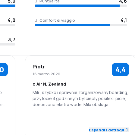
5,0
4,6
Puntualità
4,0
4,1
Comfort di viaggio
3,7
Piotr
,0
4,4
16 marzo 2020
o Air N. Zealand
o
Mili , szybko i sprawnie zorganizowany boarding,
przy locie 3 godzinnym byl cieply posilek i picie,
ero
donoszono ekstra wode. Mila obsluga.
y
ve
5,0
4,0
Personale
Puntualità
Espandi i dettagli
Prezzi dei
4,0
Rete di rotte
4,0