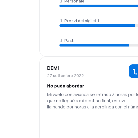
Personale
Prezzi dei biglietti
Pasti
DEMI
1
27 settembre 2022
No pude abordar
Mi vuelo con avianca se retrasó 3 horas por l
que no llegué a mi destino final, estuve
llamando por horas a la aerolinea con el núm
que me entregó la chica de Air New Zealand 
nadie me contestó en al menos 24 horas, tu
que comprar otro pasaje y nadie se hizo
responsable.