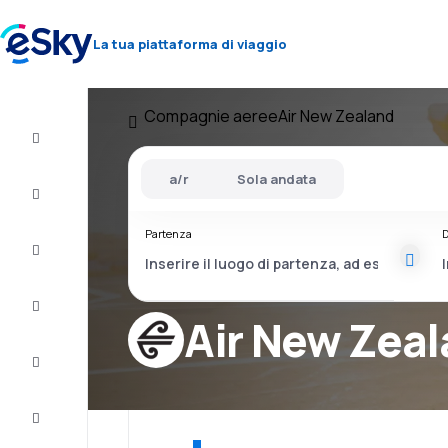
La tua piattaforma di viaggio
Compagnie aeree
Air New Zealand
Volo+Hotel
a/r
Sola andata
Voli
Partenza
D
Vacanze
City
Break
Air New Zea
Pernottamenti
Offerte