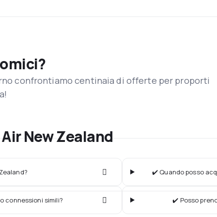
nomici?
orno confrontiamo centinaia di offerte per proporti
a!
 Air New Zealand
 Zealand?
✔️ Quando posso acqu
o connessioni simili?
✔️ Posso preno