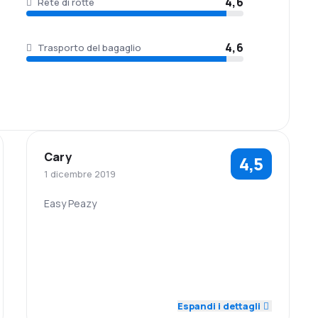
4,6
Rete di rotte
4,6
Trasporto del bagaglio
Cary
4,5
1 dicembre 2019
Easy Peazy
5,0
5,0
Personale
Puntualità
Prezzi dei
5,0
Rete di rotte
3,0
biglietti
Espandi i dettagli
Comfort di
Trasporto del
4,0
5,0