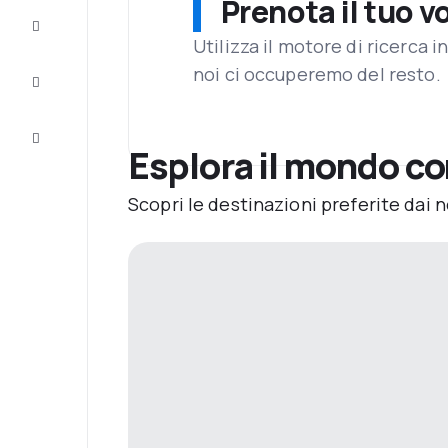
Prenota il tuo v
Completa
il viaggio
Utilizza il motore di ricerca 
noi ci occuperemo del resto.
Ispirazione
e consigli
Servizio
clienti
Esplora il mondo c
Scopri le destinazioni preferite dai n