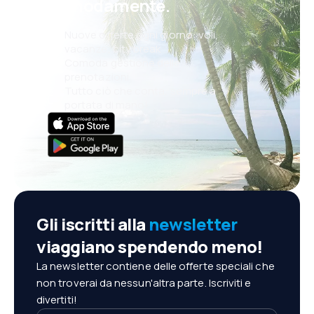
comodamente.
Nuove offerte ogni giorno: voli,
vacanze, city break
Comoda gestione delle
prenotazioni
Tutto ciò che conta, sempre a
portata di mano!
Gli iscritti alla
newsletter
viaggiano spendendo meno!
La newsletter contiene delle offerte speciali che
non troverai da nessun'altra parte. Iscriviti e
divertiti!