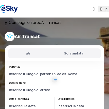
Compagnie aeree
Air Transat
Air Transat
a/r
Sola andata
Partenza
Destinazione
Data di partenza
Data di ritorno