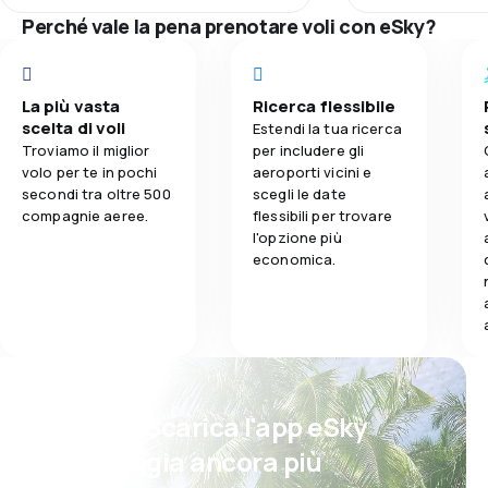
ont servi une collation 
Perché vale la pena prenotare voli con eSky?
des passagers a
donc qui était 
avec des lasagnes moi qui é
fond de la pareil avec quatre autr
La più vasta
Ricerca flessibile
personnes y avait plus rien à
scelta di voli
Estendi la tua ricerca
manger pour nous franch
Troviamo il miglior
per includere gli
déçu
volo per te in pochi
aeroporti vicini e
secondi tra oltre 500
scegli le date
compagnie aeree.
flessibili per trovare
l'opzione più
economica.
Psst! Scarica l'app eSky
e viaggia ancora più