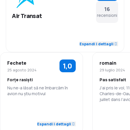
16
Air Transat
recensioni
4,0
Personale
Espandi i dettagli
3,5
Puntualità
Fechete
romain
1,0
4,0
Rete di rotte
25 agosto 2024
29 luglio 2024
Forțe rasiști
Pas satisfait
3,5
Prezzi dei biglietti
Nu ne-a lăsat să ne îmbarcăm în
J’ai pris le vol, 110
avion nu știu motivul
Charles-de-Gaulle Vendre
3,6
Comfort di viaggio
juillet dans l’av
passagers qui ava
1,0
Personale
3,7
des chats dans 
Trasporto del bagaglio
pas dans la soute
ont miaulé pendant la tota
Espandi i dettagli
3,8
Pasti
vol impossible de dormir de plus ils