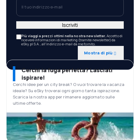
Il tuo indirizzo e-mail
Iscriviti
Più viaggi a prezzi ottimi nella nostra newsletter.
Accetto di
ricevere informazioni di marketing (tramite newsletter) da
eSky.pl S.A., all'indirizzo e-mail da me fornito.
Mostra di più
Cerchi la fuga perfetta? Lasciati
ispirare!
Cerchi idee per un city break? O vuoi trovare la vacanza
ideale? Su eSky troverai ogni giorno tanta ispirazione.
Scarica la nostra app per rimanere aggiornato sulle
ultime offerte.