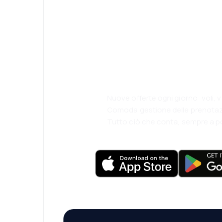
Psst! Scarica l'
viaggia ancora 
comodamente.
Nuove offerte ogni giorno: voli, 
Comoda gestione delle prenotaz
Tutto ciò che conta, sempre a p