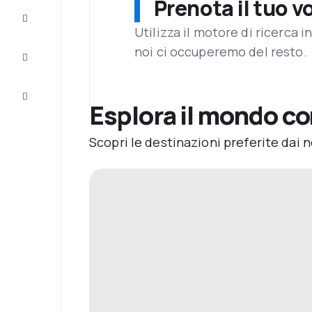
Prenota il tuo v
Completa
il viaggio
Utilizza il motore di ricerca 
noi ci occuperemo del resto.
Ispirazione
e consigli
Servizio
clienti
Esplora il mondo c
Scopri le destinazioni preferite dai n