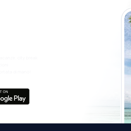
app eSky e
più
vacanze, city break
ioni
ortata di mano!