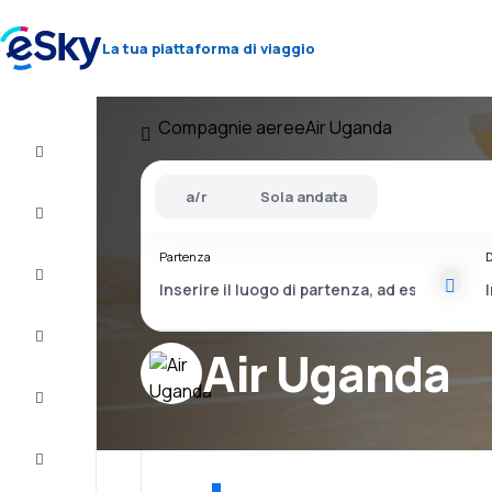
La tua piattaforma di viaggio
Compagnie aeree
Air Uganda
Volo+Hotel
a/r
Sola andata
Voli
Partenza
D
Vacanze
City
Break
Air Uganda
Pernottamenti
Offerte