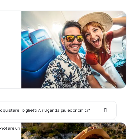
quistare i biglietti Air Uganda più economici?
enotare un hotel con il volo Air Uganda?