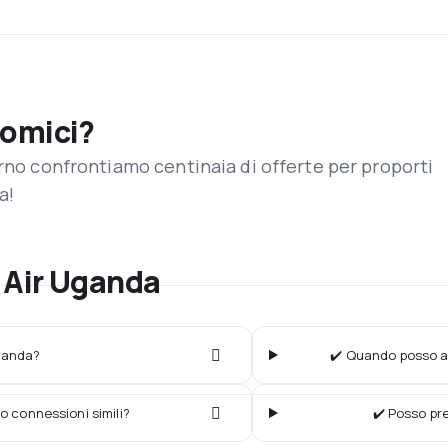
nomici?
orno confrontiamo centinaia di offerte per proporti
a!
 Air Uganda
Uganda?
✔️ Quando posso ac
o connessioni simili?
✔️ Posso pr