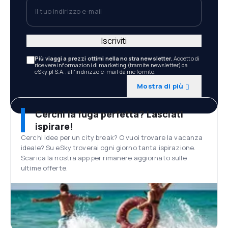
Il tuo indirizzo e-mail
Iscriviti
Più viaggi a prezzi ottimi nella nostra newsletter.
Accetto di
ricevere informazioni di marketing (tramite newsletter) da
eSky.pl S.A., all'indirizzo e-mail da me fornito.
Mostra di più
Cerchi la fuga perfetta? Lasciati
ispirare!
Cerchi idee per un city break? O vuoi trovare la vacanza
ideale? Su eSky troverai ogni giorno tanta ispirazione.
Scarica la nostra app per rimanere aggiornato sulle
ultime offerte.