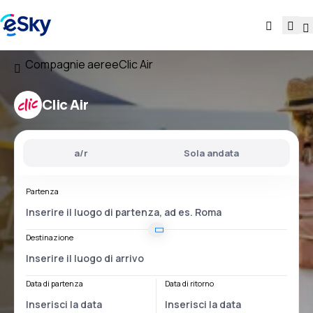
Compagnie aeree
Clic Air
Clic Air
a/r
Sola andata
Partenza
Destinazione
Data di partenza
Data di ritorno