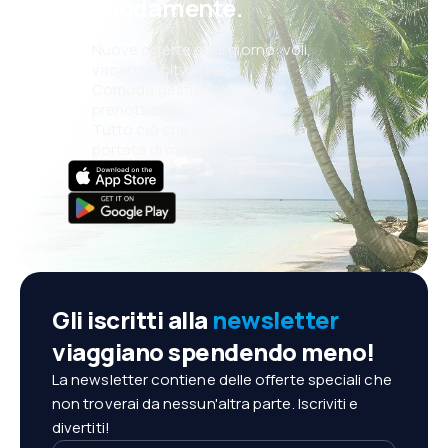
comodamente.
Nuove offerte ogni giorno: voli,
vacanze, city break
Comoda gestione delle
prenotazioni
Tutto ciò che conta, sempre a
portata di mano!
Gli iscritti alla
newsletter
viaggiano spendendo meno!
La newsletter contiene delle offerte speciali che
non troverai da nessun'altra parte. Iscriviti e
divertiti!