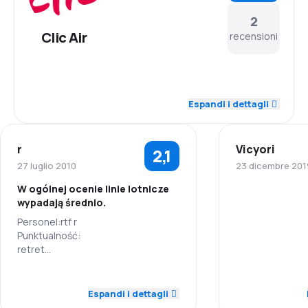
2
Clic Air
recensioni
2,5
Personale
Espandi i dettagli
3,0
Puntualità
r
Vicyori
2,1
3,0
Rete di rotte
27 luglio 2010
23 dicembre 201
W ogólnej ocenie linie lotnicze
2,5
Prezzi dei biglietti
wypadają średnio.
Personale
Personel:rtf r
4,5
Comfort di viaggio
Punktualność:
Puntualità
retret
4,5
Sieć połączeń:
Trasporto del bagaglio
ertet
Rete di rotte
1,0
Personale
Ceny biletów:
Espandi i dettagli
3,5
Pasti
rttgd