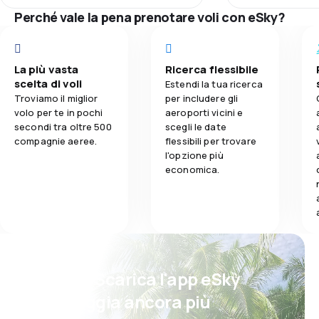
Prezzi dei bigl
1,0
Puntualità
Komfort podróży:
Perché vale la pena prenotare voli con eSky?
fg
Comfort di vi
Przewóz bagażu:
1,0
Rete di rotte
fgd
Posiłki:
La più vasta
Ricerca flessibile
Trasporto del
1,0
Prezzi dei biglietti
sfg
scelta di voli
Estendi la tua ricerca
Troviamo il miglior
per includere gli
Pasti
4,0
Comfort di viaggio
volo per te in pochi
aeroporti vicini e
secondi tra oltre 500
scegli le date
compagnie aeree.
flessibili per trovare
4,0
Trasporto del bagaglio
l'opzione più
economica.
3,0
Pasti
Psst! Scarica l'app eSky
e viaggia ancora più