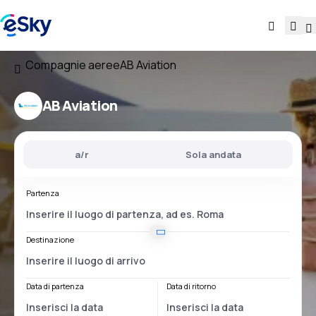
Compagnie aeree
AB Aviation
AB Aviation
a/r
Sola andata
Partenza
Destinazione
Data di partenza
Data di ritorno