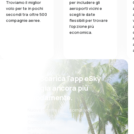
Troviamo il miglior
per includere gli
volo per te in pochi
aeroporti vicini e
secondi tra oltre 500
scegli le date
compagnie aeree.
flessibili per trovare
l'opzione più
economica.
Psst! Scarica l'app eSky
e viaggia ancora più
comodamente.
Nuove offerte ogni giorno: voli,
vacanze, city break
Comoda gestione delle
prenotazioni
Tutto ciò che conta, sempre a