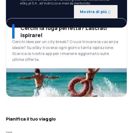
eSky.pl S.A., all'indirizzo e-mail da me fornito.
Mostra di più
Cerchi la fuga perfetta? Lasciati
ispirare!
Cerchi idee per un city break? O vuoi trovare la vacanza
ideale? Su eSky troverai ogni giorno tanta ispirazione.
Scarica la nostra app per rimanere aggiornato sulle
ultime offerte.
Pianifica il tuo viaggio
Voli