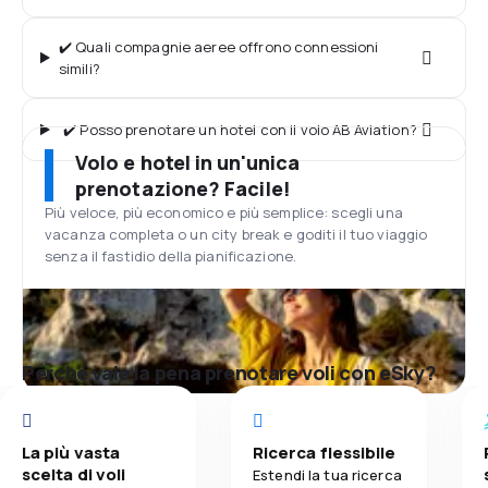
✔️ Quali compagnie aeree offrono connessioni
simili?
✔️ Posso prenotare un hotel con il volo AB Aviation?
Volo e hotel in un'unica
prenotazione? Facile!
Più veloce, più economico e più semplice: scegli una
vacanza completa o un city break e goditi il tuo viaggio
senza il fastidio della pianificazione.
Perché vale la pena prenotare voli con eSky?
La più vasta
Ricerca flessibile
scelta di voli
Estendi la tua ricerca