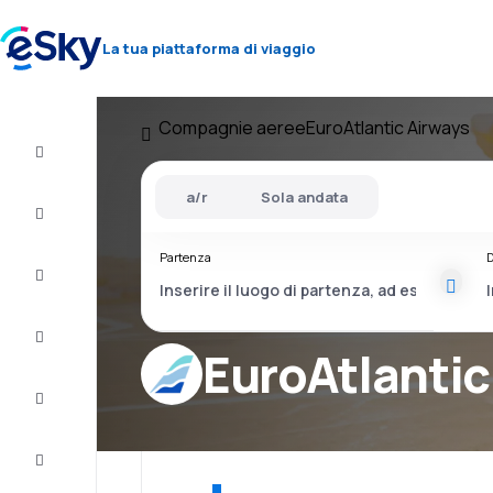
La tua piattaforma di viaggio
Compagnie aeree
EuroAtlantic Airways
Volo+Hotel
a/r
Sola andata
Voli
Partenza
D
Vacanze
City
Break
EuroAtlantic
Pernottamenti
Offerte