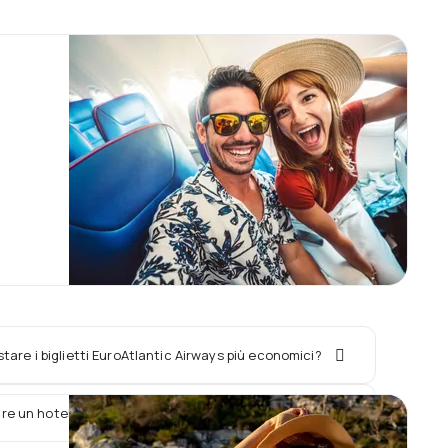
are i biglietti EuroAtlantic Airways più economici?
re un hotel con il volo EuroAtlantic Airways?