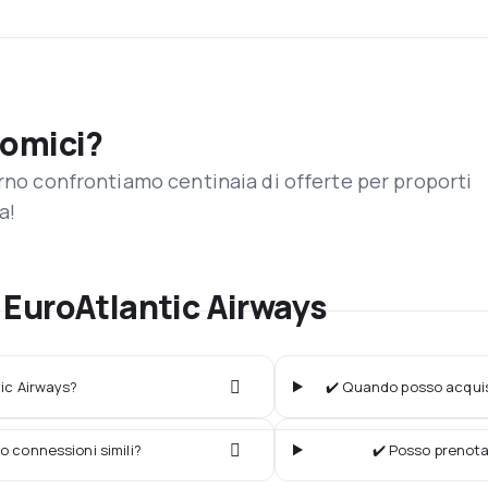
nomici?
orno confrontiamo centinaia di offerte per proporti
a!
EuroAtlantic Airways
tic Airways?
✔️ Quando posso acquist
o connessioni simili?
✔️ Posso prenota