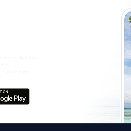
app eSky e
più
vacanze, city break
ioni
ortata di mano!