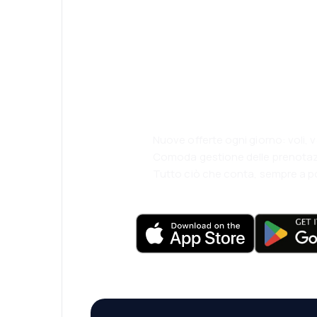
Psst! Scarica l'
viaggia ancora 
comodamente.
Nuove offerte ogni giorno: voli, 
Comoda gestione delle prenotaz
Tutto ciò che conta, sempre a p