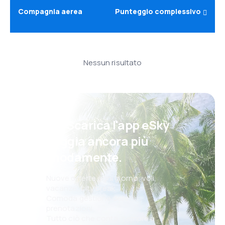
Compagnia aerea
Punteggio complessivo
Nessun risultato
Psst! Scarica l'app eSky
e viaggia ancora più
comodamente.
Nuove offerte ogni giorno: voli,
vacanze, city break
Comoda gestione delle
prenotazioni
Tutto ciò che conta, sempre a