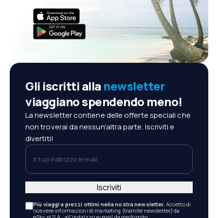
portata di mano!
Gli iscritti alla
newsletter
viaggiano spendendo meno!
La newsletter contiene delle offerte speciali che
non troverai da nessun'altra parte. Iscriviti e
divertiti!
Il tuo indirizzo e-mail
Iscriviti
Più viaggi a prezzi ottimi nella nostra newsletter.
Accetto di
ricevere informazioni di marketing (tramite newsletter) da
eSky.pl S.A., all'indirizzo e-mail da me fornito.