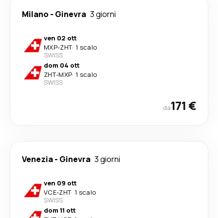
Milano
-
Ginevra
3 giorni
ven 02 ott
MXP
-
ZHT
·
1 scalo
SWISS
dom 04 ott
ZHT
-
MXP
·
1 scalo
SWISS
171 €
da
Venezia
-
Ginevra
3 giorni
ven 09 ott
VCE
-
ZHT
·
1 scalo
SWISS
dom 11 ott