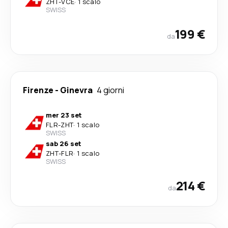
ZHT
-
VCE
·
1 scalo
SWISS
199 €
da
Firenze
-
Ginevra
4 giorni
mer 23 set
FLR
-
ZHT
·
1 scalo
SWISS
sab 26 set
ZHT
-
FLR
·
1 scalo
SWISS
214 €
da