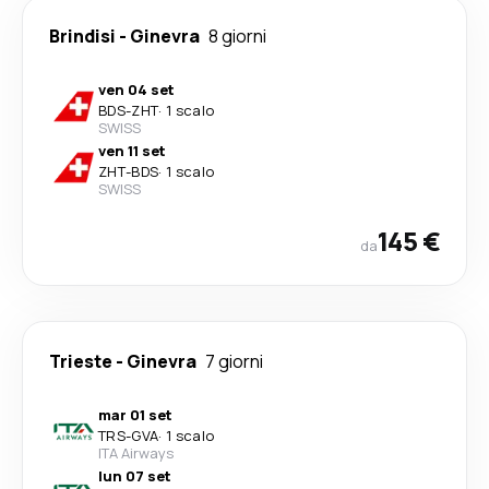
Brindisi
-
Ginevra
8 giorni
ven 04 set
BDS
-
ZHT
·
1 scalo
SWISS
ven 11 set
ZHT
-
BDS
·
1 scalo
SWISS
145 €
da
Trieste
-
Ginevra
7 giorni
mar 01 set
TRS
-
GVA
·
1 scalo
ITA Airways
lun 07 set