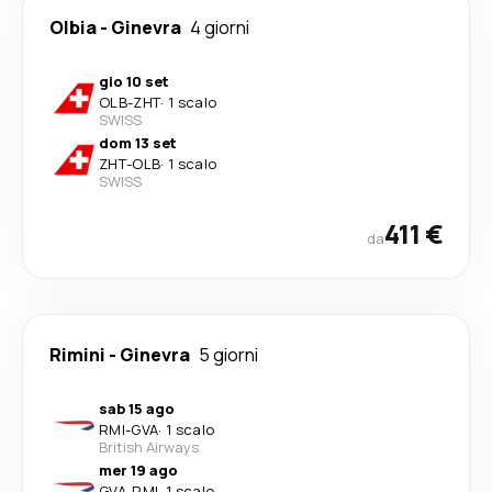
Olbia
-
Ginevra
4 giorni
gio 10 set
OLB
-
ZHT
·
1 scalo
SWISS
dom 13 set
ZHT
-
OLB
·
1 scalo
SWISS
411 €
da
Rimini
-
Ginevra
5 giorni
sab 15 ago
RMI
-
GVA
·
1 scalo
British Airways
mer 19 ago
GVA
-
RMI
·
1 scalo