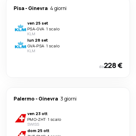
Pisa
-
Ginevra
4 giorni
ven 25 set
PSA
-
GVA
·
1 scalo
KLM
lun 28 set
GVA
-
PSA
·
1 scalo
KLM
228 €
da
Palermo
-
Ginevra
3 giorni
ven 23 ott
PMO
-
ZHT
·
1 scalo
SWISS
dom 25 ott