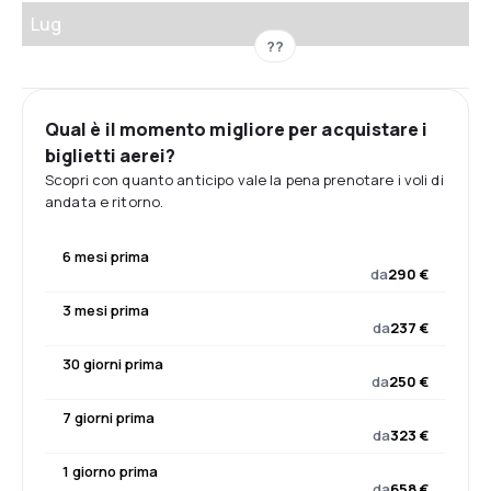
Lug
??
Qual è il momento migliore per acquistare i
biglietti aerei?
Scopri con quanto anticipo vale la pena prenotare i voli di
andata e ritorno.
6 mesi prima
da
290 €
3 mesi prima
da
237 €
30 giorni prima
da
250 €
7 giorni prima
da
323 €
1 giorno prima
da
658 €