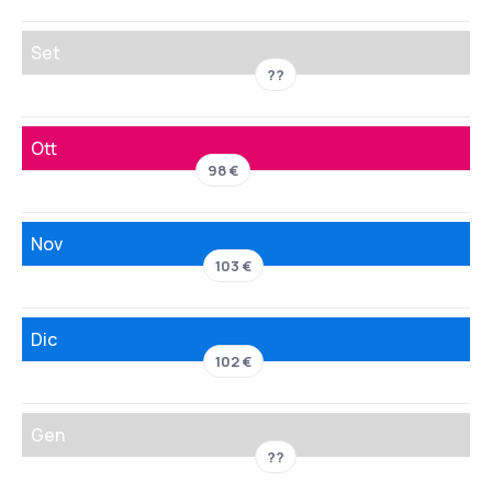
Set
??
Ott
98 €
Nov
103 €
Dic
102 €
Gen
??