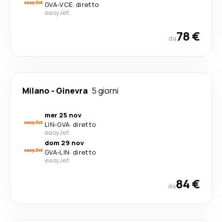
GVA
-
VCE
·
diretto
easyJet
78 €
da
Milano
-
Ginevra
5 giorni
mer 25 nov
LIN
-
GVA
·
diretto
easyJet
dom 29 nov
GVA
-
LIN
·
diretto
easyJet
84 €
da