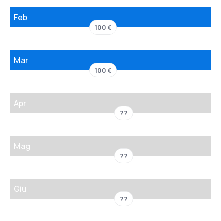
Feb
100 €
Mar
100 €
Apr
??
Mag
??
Giu
??