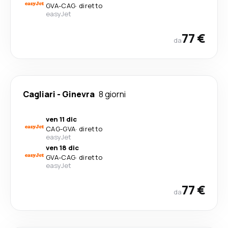
GVA
-
CAG
·
diretto
easyJet
77 €
da
Cagliari
-
Ginevra
8 giorni
ven 11 dic
CAG
-
GVA
·
diretto
easyJet
ven 18 dic
GVA
-
CAG
·
diretto
easyJet
77 €
da