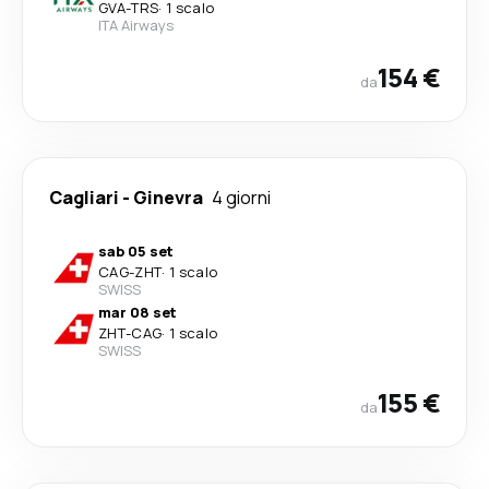
GVA
-
TRS
·
1 scalo
ITA Airways
154 €
da
Cagliari
-
Ginevra
4 giorni
sab 05 set
CAG
-
ZHT
·
1 scalo
SWISS
mar 08 set
ZHT
-
CAG
·
1 scalo
SWISS
155 €
da