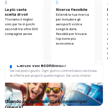
La più vasta
Ricerca flessibile
scelta di voli
Estendi la tua ricerca
Troviamo il miglior
per includere gli
volo per te in pochi
aeroporti vicini e
secondi tra oltre 500
scegli le date
compagnie aeree.
flessibili per trovare
l'opzione più
economica.
Cerchi voli economici?
Sei nel posto giusto. Ogni giorno confrontiamo centinaia
di offerte per proporti quelle migliori. Dai un'occhiata!
Quando accaparrarsi voli economici per
Ginevra?