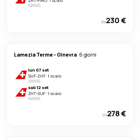
ZHT
-
PMO
·
1 scalo
SWISS
230 €
da
Lamezia Terme
-
Ginevra
6 giorni
lun 07 set
SUF
-
ZHT
·
1 scalo
SWISS
sab 12 set
ZHT
-
SUF
·
1 scalo
SWISS
278 €
da