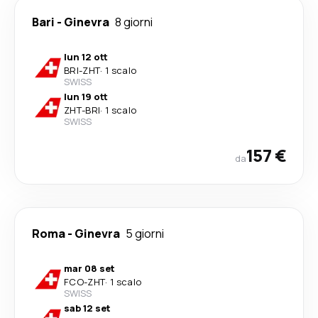
Bari
-
Ginevra
8 giorni
lun 12 ott
BRI
-
ZHT
·
1 scalo
SWISS
lun 19 ott
ZHT
-
BRI
·
1 scalo
SWISS
157 €
da
Roma
-
Ginevra
5 giorni
mar 08 set
FCO
-
ZHT
·
1 scalo
SWISS
sab 12 set