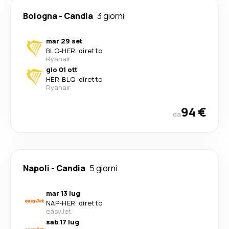
Bologna
-
Candia
3 giorni
mar 29 set
BLQ
-
HER
·
diretto
Ryanair
gio 01 ott
HER
-
BLQ
·
diretto
Ryanair
94 €
da
Napoli
-
Candia
5 giorni
mar 13 lug
NAP
-
HER
·
diretto
easyJet
sab 17 lug