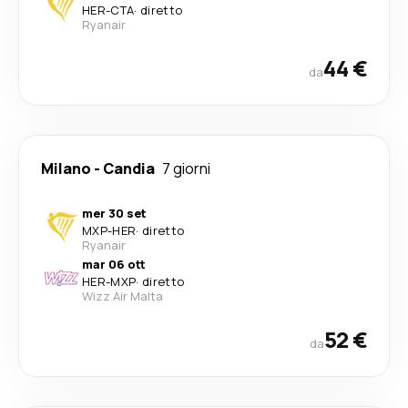
HER
-
CTA
·
diretto
Ryanair
44 €
da
Milano
-
Candia
7 giorni
mer 30 set
MXP
-
HER
·
diretto
Ryanair
mar 06 ott
HER
-
MXP
·
diretto
Wizz Air Malta
52 €
da