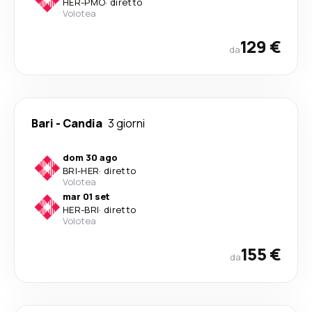
HER
-
PMO
·
diretto
Volotea
129 €
da
Bari
-
Candia
3 giorni
dom 30 ago
BRI
-
HER
·
diretto
Volotea
mar 01 set
HER
-
BRI
·
diretto
Volotea
155 €
da