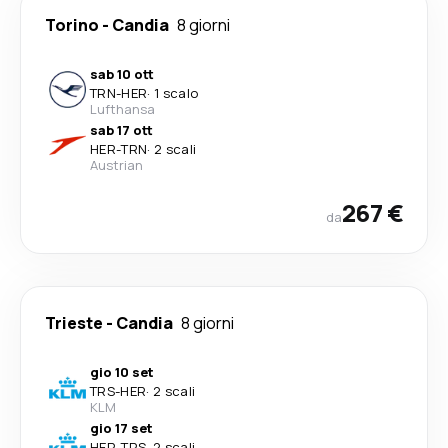
Torino
-
Candia
8 giorni
sab 10 ott
TRN
-
HER
·
1 scalo
Lufthansa
sab 17 ott
HER
-
TRN
·
2 scali
Austrian
267 €
da
Trieste
-
Candia
8 giorni
gio 10 set
TRS
-
HER
·
2 scali
KLM
gio 17 set
HER
-
TRS
·
2 scali