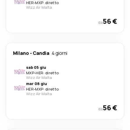
HER
-
MXP
·
diretto
Wizz Air Malta
56 €
da
Milano
-
Candia
4 giorni
sab 05 giu
MXP
-
HER
·
diretto
Wizz Air Malta
mar 08 giu
HER
-
MXP
·
diretto
Wizz Air Malta
56 €
da