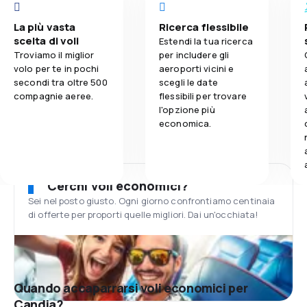
La più vasta
Ricerca flessibile
scelta di voli
Estendi la tua ricerca
Troviamo il miglior
per includere gli
volo per te in pochi
aeroporti vicini e
secondi tra oltre 500
scegli le date
compagnie aeree.
flessibili per trovare
l'opzione più
economica.
Cerchi voli economici?
Sei nel posto giusto. Ogni giorno confrontiamo centinaia
di offerte per proporti quelle migliori. Dai un'occhiata!
Quando accaparrarsi voli economici per
Candia?