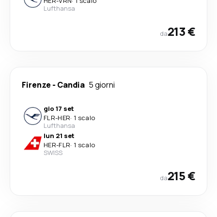
HER
-
VRN
·
1 scalo
Lufthansa
213 €
da
Firenze
-
Candia
5 giorni
gio 17 set
FLR
-
HER
·
1 scalo
Lufthansa
lun 21 set
HER
-
FLR
·
1 scalo
SWISS
215 €
da