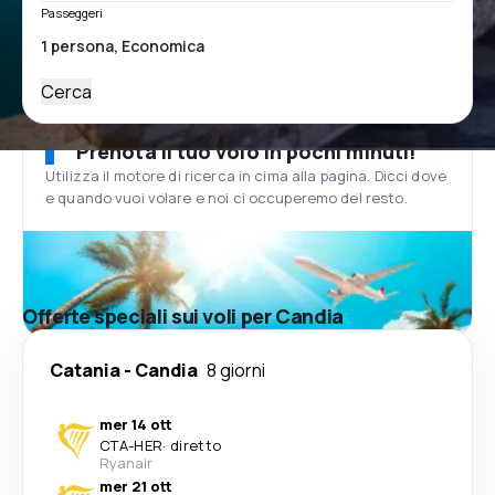
Passeggeri
Cerca
Prenota il tuo volo in pochi minuti!
Utilizza il motore di ricerca in cima alla pagina. Dicci dove
e quando vuoi volare e noi ci occuperemo del resto.
Offerte speciali sui voli per Candia
Catania
-
Candia
8 giorni
mer 14 ott
CTA
-
HER
·
diretto
Ryanair
mer 21 ott