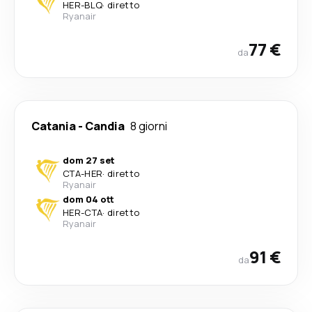
HER
-
BLQ
·
diretto
Ryanair
77 €
da
Catania
-
Candia
8 giorni
dom 27 set
CTA
-
HER
·
diretto
Ryanair
dom 04 ott
HER
-
CTA
·
diretto
Ryanair
91 €
da