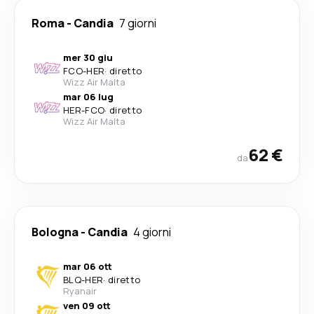
Roma
-
Candia
7 giorni
mer 30 giu
FCO
-
HER
·
diretto
Wizz Air Malta
mar 06 lug
HER
-
FCO
·
diretto
Wizz Air Malta
62 €
da
Bologna
-
Candia
4 giorni
mar 06 ott
BLQ
-
HER
·
diretto
Ryanair
ven 09 ott