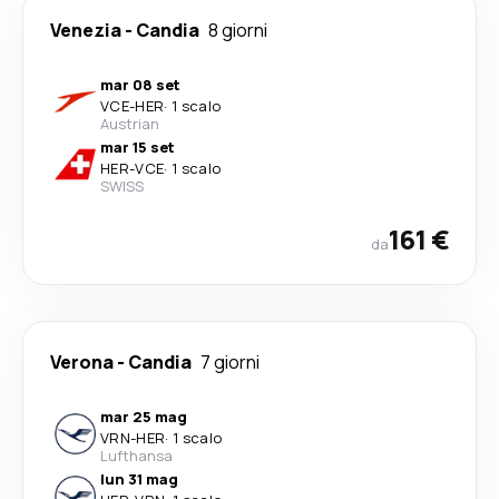
Venezia
-
Candia
8 giorni
mar 08 set
VCE
-
HER
·
1 scalo
Austrian
mar 15 set
HER
-
VCE
·
1 scalo
SWISS
161 €
da
Verona
-
Candia
7 giorni
mar 25 mag
VRN
-
HER
·
1 scalo
Lufthansa
lun 31 mag