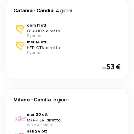
Catania
-
Candia
4 giorni
dom 11 ott
CTA
-
HER
·
diretto
Ryanair
mer 14 ott
HER
-
CTA
·
diretto
Ryanair
53 €
da
Milano
-
Candia
5 giorni
mar 20 ott
MXP
-
HER
·
diretto
Wizz Air Malta
sab 24 ott