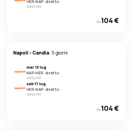
HER
-
NAP
·
diretto
easyJet
104 €
da
Napoli
-
Candia
5 giorni
mar 13 lug
NAP
-
HER
·
diretto
easyJet
sab 17 lug
HER
-
NAP
·
diretto
easyJet
104 €
da