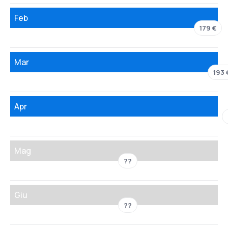
Feb
179 €
Mar
193 
Apr
Mag
??
Giu
??