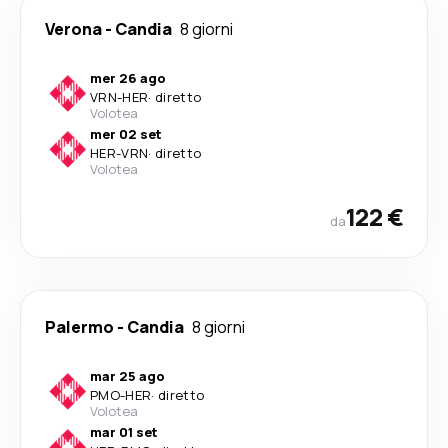
Verona
-
Candia
8 giorni
mer 26 ago
VRN
-
HER
·
diretto
Volotea
mer 02 set
HER
-
VRN
·
diretto
Volotea
122 €
da
Palermo
-
Candia
8 giorni
mar 25 ago
PMO
-
HER
·
diretto
Volotea
mar 01 set