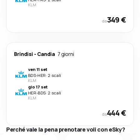
KLM
349 €
da
Brindisi
-
Candia
7 giorni
ven 11 set
BDS
-
HER
·
2 scali
KLM
gio 17 set
HER
-
BDS
·
2 scali
KLM
444 €
da
Perché vale la pena prenotare voli con eSky?