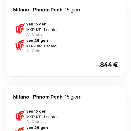
Milano
-
Phnom Penh
15 giorni
ven 15 gen
MXP
-
KTI
·
1 scalo
Air China
ven 29 gen
KTI
-
MXP
·
1 scalo
Air China
844 €
da
Milano
-
Phnom Penh
15 giorni
ven 15 gen
MXP
-
KTI
·
1 scalo
Air China
ven 29 gen