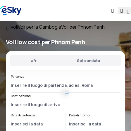
Voli
Voli per la Cambogia
Voli per Phnom Penh
Voli low cost per Phnom Penh
a/r
Sola andata
Partenza
Destinazione
Data di partenza
Data di ritorno