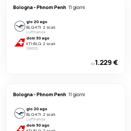
Bologna
-
Phnom Penh
11 giorni
gio 20 ago
BLQ
-
KTI
·
2 scali
Lufthansa
dom 30 ago
KTI
-
BLQ
·
2 scali
SWISS
1.229 €
da
Bologna
-
Phnom Penh
11 giorni
gio 20 ago
BLQ
-
KTI
·
2 scali
Lufthansa
dom 30 ago
KTI
-
BLQ
·
2 scali