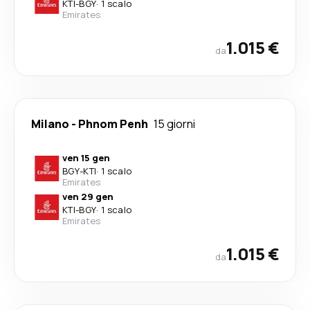
KTI
-
BGY
·
1 scalo
Emirates
1.015 €
da
Milano
-
Phnom Penh
15 giorni
ven 15 gen
BGY
-
KTI
·
1 scalo
Emirates
ven 29 gen
KTI
-
BGY
·
1 scalo
Emirates
1.015 €
da