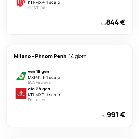
KTI
-
MXP
·
1 scalo
Air China
844 €
da
Milano
-
Phnom Penh
14 giorni
ven 15 gen
MXP
-
KTI
·
1 scalo
EVA Airways
gio 28 gen
KTI
-
MXP
·
1 scalo
Emirates
991 €
da