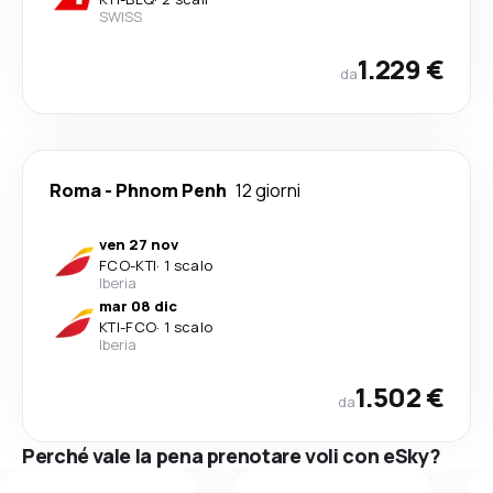
SWISS
1.229 €
da
Roma
-
Phnom Penh
12 giorni
ven 27 nov
FCO
-
KTI
·
1 scalo
Iberia
mar 08 dic
KTI
-
FCO
·
1 scalo
Iberia
1.502 €
da
Perché vale la pena prenotare voli con eSky?