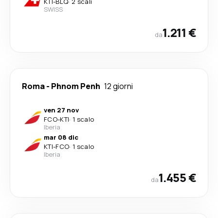
KTI
-
BLQ
·
2 scali
SWISS
1.211 €
da
Roma
-
Phnom Penh
12 giorni
ven 27 nov
FCO
-
KTI
·
1 scalo
Iberia
mar 08 dic
KTI
-
FCO
·
1 scalo
Iberia
1.455 €
da