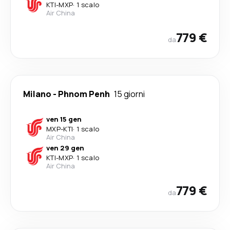
KTI
-
MXP
·
1 scalo
Air China
779 €
da
Milano
-
Phnom Penh
15 giorni
ven 15 gen
MXP
-
KTI
·
1 scalo
Air China
ven 29 gen
KTI
-
MXP
·
1 scalo
Air China
779 €
da