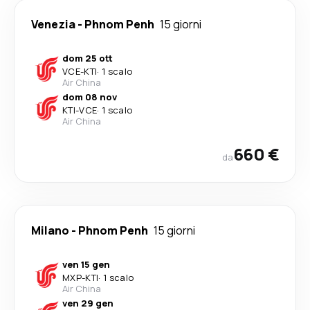
Venezia
-
Phnom Penh
15 giorni
dom 25 ott
VCE
-
KTI
·
1 scalo
Air China
dom 08 nov
KTI
-
VCE
·
1 scalo
Air China
660 €
da
Milano
-
Phnom Penh
15 giorni
ven 15 gen
MXP
-
KTI
·
1 scalo
Air China
ven 29 gen