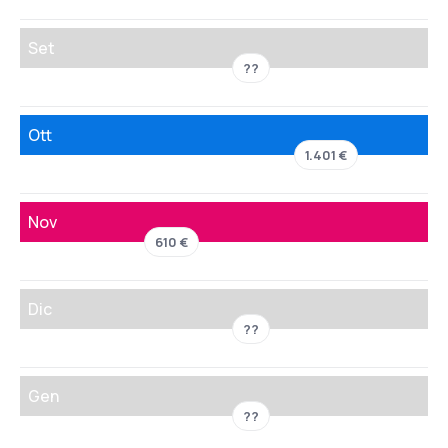
Set
??
Ott
1.401 €
Nov
610 €
Dic
??
Gen
??