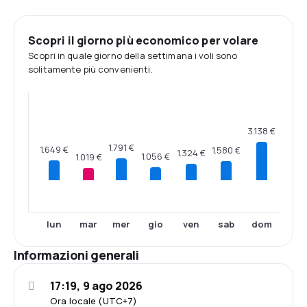
Scopri il giorno più economico per volare
Scopri in quale giorno della settimana i voli sono
solitamente più convenienti.
3.138 €
1.791 €
1.649 €
1.580 €
1.324 €
1.056 €
1.019 €
lun
mar
mer
gio
ven
sab
dom
Informazioni generali
17:19, 9 ago 2026
Ora locale (UTC+7)