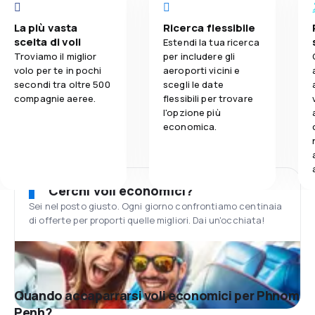
La più vasta
Ricerca flessibile
scelta di voli
Estendi la tua ricerca
Troviamo il miglior
per includere gli
volo per te in pochi
aeroporti vicini e
secondi tra oltre 500
scegli le date
compagnie aeree.
flessibili per trovare
l'opzione più
economica.
Cerchi voli economici?
Sei nel posto giusto. Ogni giorno confrontiamo centinaia
di offerte per proporti quelle migliori. Dai un'occhiata!
Quando accaparrarsi voli economici per Phnom
Penh?