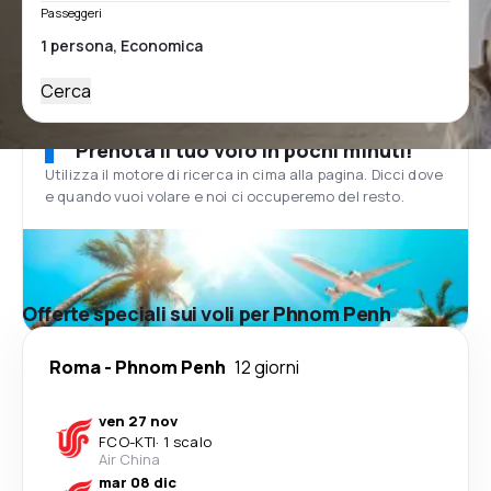
Passeggeri
Cerca
Prenota il tuo volo in pochi minuti!
Utilizza il motore di ricerca in cima alla pagina. Dicci dove
e quando vuoi volare e noi ci occuperemo del resto.
Offerte speciali sui voli per Phnom Penh
Roma
-
Phnom Penh
12 giorni
ven 27 nov
FCO
-
KTI
·
1 scalo
Air China
mar 08 dic