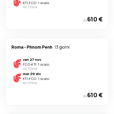
KTI
-
FCO
·
1 scalo
Air China
610 €
da
Roma
-
Phnom Penh
13 giorni
ven 27 nov
FCO
-
KTI
·
1 scalo
Air China
mer 09 dic
KTI
-
FCO
·
1 scalo
Air China
610 €
da