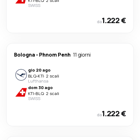
KTI
-
BLQ
·
2 scali
SWISS
1.222 €
da
Bologna
-
Phnom Penh
11 giorni
gio 20 ago
BLQ
-
KTI
·
2 scali
Lufthansa
dom 30 ago
KTI
-
BLQ
·
2 scali
SWISS
1.222 €
da