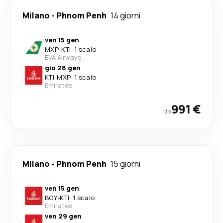
Milano
-
Phnom Penh
14 giorni
ven 15 gen
MXP
-
KTI
·
1 scalo
EVA Airways
gio 28 gen
KTI
-
MXP
·
1 scalo
Emirates
991 €
da
Milano
-
Phnom Penh
15 giorni
ven 15 gen
BGY
-
KTI
·
1 scalo
Emirates
ven 29 gen