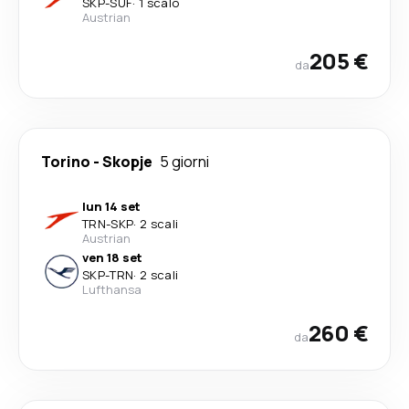
SKP
-
SUF
·
1 scalo
Austrian
205 €
da
Torino
-
Skopje
5 giorni
lun 14 set
TRN
-
SKP
·
2 scali
Austrian
ven 18 set
SKP
-
TRN
·
2 scali
Lufthansa
260 €
da