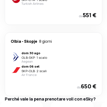
Turkish Airlines
551 €
da
Olbia
-
Skopje
8 giorni
dom 30 ago
OLB
-
SKP
·
1 scalo
Aegean
dom 06 set
SKP
-
OLB
·
2 scali
Air France
650 €
da
Perché vale la pena prenotare voli con eSky?