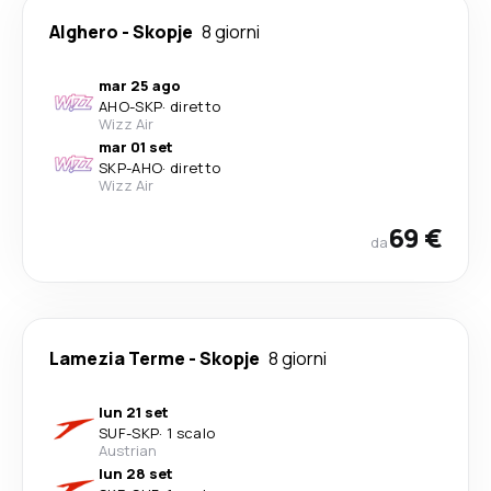
Alghero
-
Skopje
8 giorni
mar 25 ago
AHO
-
SKP
·
diretto
Wizz Air
mar 01 set
SKP
-
AHO
·
diretto
Wizz Air
69 €
da
Lamezia Terme
-
Skopje
8 giorni
lun 21 set
SUF
-
SKP
·
1 scalo
Austrian
lun 28 set