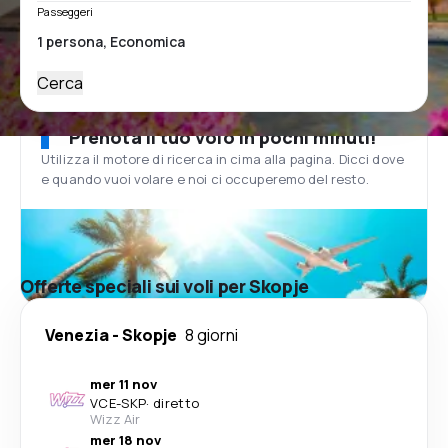
Passeggeri
Cerca
Prenota il tuo volo in pochi minuti!
Utilizza il motore di ricerca in cima alla pagina. Dicci dove
e quando vuoi volare e noi ci occuperemo del resto.
Offerte speciali sui voli per Skopje
Venezia
-
Skopje
8 giorni
mer 11 nov
VCE
-
SKP
·
diretto
Wizz Air
mer 18 nov