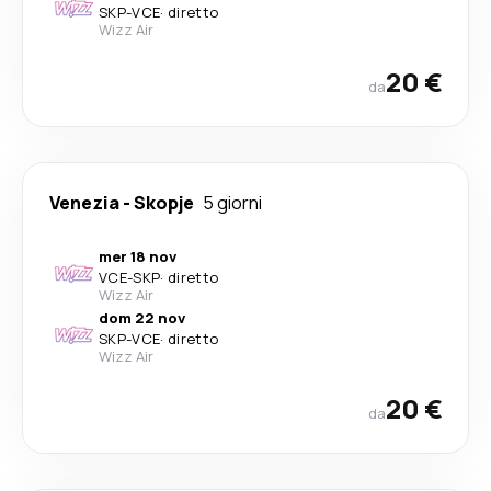
SKP
-
VCE
·
diretto
Wizz Air
20 €
da
Venezia
-
Skopje
5 giorni
mer 18 nov
VCE
-
SKP
·
diretto
Wizz Air
dom 22 nov
SKP
-
VCE
·
diretto
Wizz Air
20 €
da