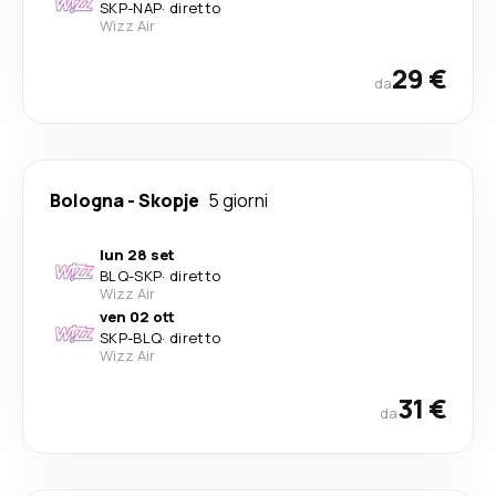
SKP
-
NAP
·
diretto
Wizz Air
29 €
da
Bologna
-
Skopje
5 giorni
lun 28 set
BLQ
-
SKP
·
diretto
Wizz Air
ven 02 ott
SKP
-
BLQ
·
diretto
Wizz Air
31 €
da