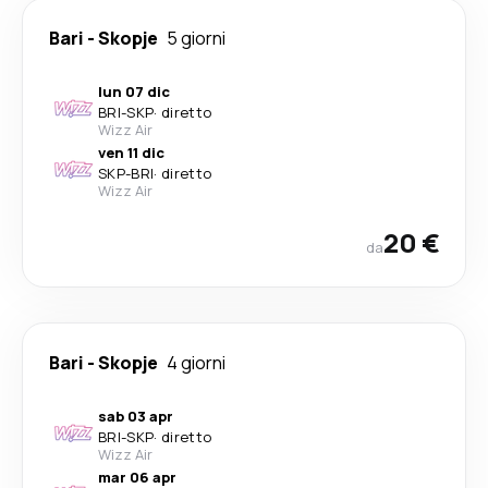
Bari
-
Skopje
5 giorni
lun 07 dic
BRI
-
SKP
·
diretto
Wizz Air
ven 11 dic
SKP
-
BRI
·
diretto
Wizz Air
20 €
da
Bari
-
Skopje
4 giorni
sab 03 apr
BRI
-
SKP
·
diretto
Wizz Air
mar 06 apr