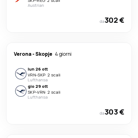
SKP
-
REG
·
2 scali
Austrian
302 €
da
Verona
-
Skopje
4 giorni
lun 26 ott
VRN
-
SKP
·
2 scali
Lufthansa
gio 29 ott
SKP
-
VRN
·
2 scali
Lufthansa
303 €
da