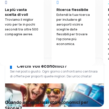
La più vasta
Ricerca flessibile
scelta di voli
Estendi la tua ricerca
Troviamo il miglior
per includere gli
volo per te in pochi
aeroporti vicini e
secondi tra oltre 500
scegli le date
compagnie aeree.
flessibili per trovare
l'opzione più
economica.
Cerchi voli economici?
Sei nel posto giusto. Ogni giorno confrontiamo centinaia
di offerte per proporti quelle migliori. Dai un'occhiata!
Quando accaparrarsi voli economici per
Skopje?