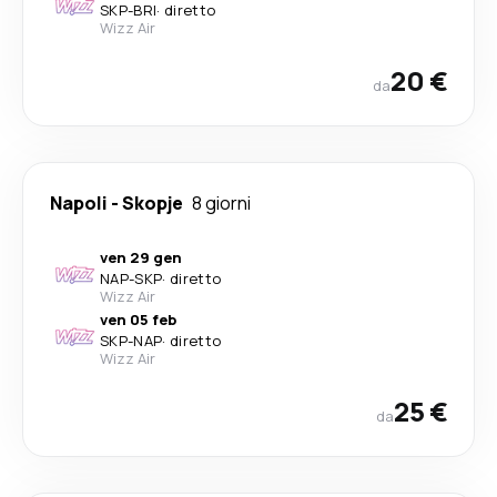
SKP
-
BRI
·
diretto
Wizz Air
20 €
da
Napoli
-
Skopje
8 giorni
ven 29 gen
NAP
-
SKP
·
diretto
Wizz Air
ven 05 feb
SKP
-
NAP
·
diretto
Wizz Air
25 €
da