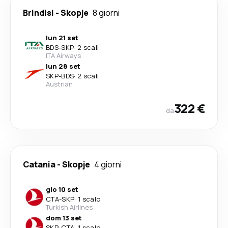
Brindisi
-
Skopje
8 giorni
lun 21 set
BDS
-
SKP
·
2 scali
ITA Airways
lun 28 set
SKP
-
BDS
·
2 scali
Austrian
322 €
da
Catania
-
Skopje
4 giorni
gio 10 set
CTA
-
SKP
·
1 scalo
Turkish Airlines
dom 13 set
SKP
-
CTA
·
1 scalo