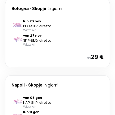
Bologna
-
Skopje
5 giorni
lun 23 nov
BLQ
-
SKP
·
diretto
Wizz Air
ven 27 nov
SKP
-
BLQ
·
diretto
Wizz Air
29 €
da
Napoli
-
Skopje
4 giorni
ven 08 gen
NAP
-
SKP
·
diretto
Wizz Air
lun 11 gen