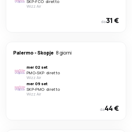
SKP
-
FCO
·
diretto
Wizz Air
31 €
da
Palermo
-
Skopje
8 giorni
mer 02 set
PMO
-
SKP
·
diretto
Wizz Air
mer 09 set
SKP
-
PMO
·
diretto
Wizz Air
44 €
da