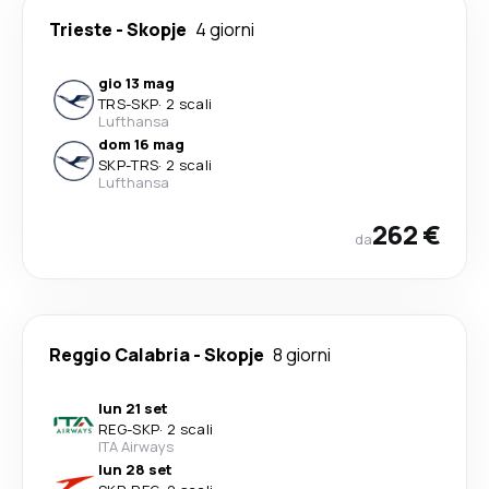
Trieste
-
Skopje
4 giorni
gio 13 mag
TRS
-
SKP
·
2 scali
Lufthansa
dom 16 mag
SKP
-
TRS
·
2 scali
Lufthansa
262 €
da
Reggio Calabria
-
Skopje
8 giorni
lun 21 set
REG
-
SKP
·
2 scali
ITA Airways
lun 28 set