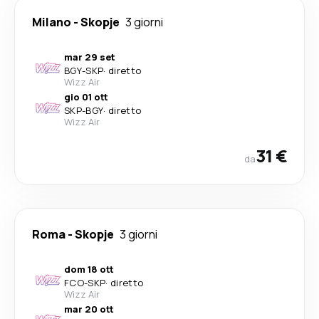
Milano
-
Skopje
3 giorni
mar 29 set
BGY
-
SKP
·
diretto
Wizz Air
gio 01 ott
SKP
-
BGY
·
diretto
Wizz Air
31 €
da
Roma
-
Skopje
3 giorni
dom 18 ott
FCO
-
SKP
·
diretto
Wizz Air
mar 20 ott