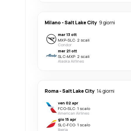
Milano
-
Salt Lake City
9 giorni
mar 13 ott
MXP
-
SLC
·
2 scali
Condor
mer 21 ott
SLC
-
MXP
·
2 scali
Alaska Airlines
Roma
-
Salt Lake City
14 giorni
ven 02 apr
FCO
-
SLC
·
1 scalo
American Airlines
gio 15 apr
SLC
-
FCO
·
1 scalo
Iberia