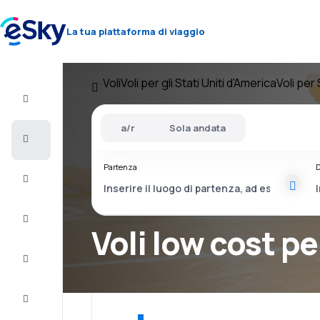
La tua piattaforma di viaggio
Voli
Voli per gli Stati Uniti d'America
Voli per 
Volo+Hotel
a/r
Sola andata
Voli
Partenza
D
Vacanze
City
Break
Voli low cost pe
Pernottamenti
Offerte