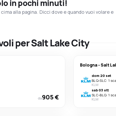
olo in pochi minuti!
in cima alla pagina. Dicci dove e quando vuoi volare e
voli per Salt Lake City
Bologna
-
Salt La
dom 20 set
BLQ
-
SLC
·
1 sc
KLM
sab 03 ott
905 €
SLC
-
BLQ
·
1 sc
da
KLM