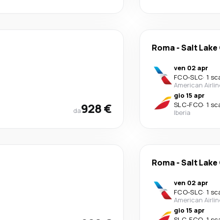
Roma
-
Salt Lake 
ven 02 apr
FCO
-
SLC
·
1 sc
American Airli
gio 15 apr
928 €
SLC
-
FCO
·
1 sc
da
Iberia
Roma
-
Salt Lake 
ven 02 apr
FCO
-
SLC
·
1 sc
American Airli
gio 15 apr
SLC
-
FCO
·
1 sc