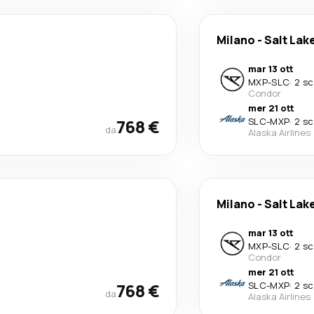
Milano
-
Salt Lake
mar 13 ott
MXP
-
SLC
·
2 sc
Condor
mer 21 ott
768 €
SLC
-
MXP
·
2 sc
da
Alaska Airlines
Milano
-
Salt Lake
mar 13 ott
MXP
-
SLC
·
2 sc
Condor
mer 21 ott
768 €
SLC
-
MXP
·
2 sc
da
Alaska Airlines