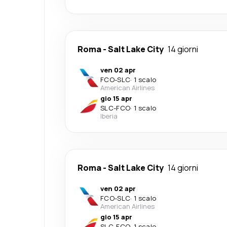
Roma
-
Salt Lake City
14 giorni
ven 02 apr
FCO
-
SLC
·
1 scalo
American Airlines
gio 15 apr
SLC
-
FCO
·
1 scalo
Iberia
Roma
-
Salt Lake City
14 giorni
ven 02 apr
FCO
-
SLC
·
1 scalo
American Airlines
gio 15 apr
SLC
-
FCO
·
1 scalo