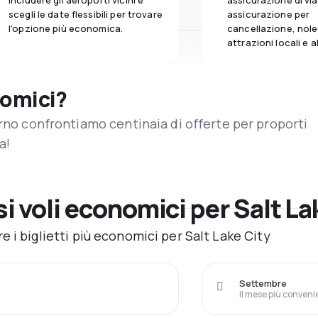
includere gli aeroporti vicini e
assicurazione di vi
scegli le date flessibili per trovare
assicurazione per
l'opzione più economica.
cancellazione, nole
attrazioni locali e 
nomici?
orno confrontiamo centinaia di offerte per proporti
a!
 voli economici per Salt La
 i biglietti più economici per Salt Lake City
Settembre
Il mese più conveni