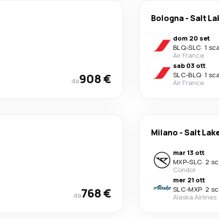
Bologna
-
Salt La
dom 20 set
BLQ
-
SLC
·
1 sc
Air France
sab 03 ott
908 €
SLC
-
BLQ
·
1 sc
da
Air France
Milano
-
Salt Lake
mar 13 ott
MXP
-
SLC
·
2 sc
Condor
mer 21 ott
768 €
SLC
-
MXP
·
2 sc
da
Alaska Airlines