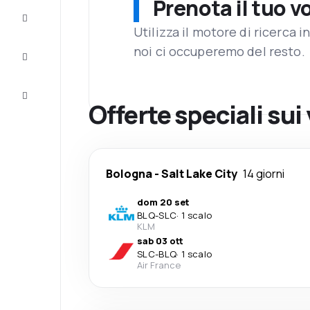
Prenota il tuo v
Completa
il viaggio
Utilizza il motore di ricerca 
noi ci occuperemo del resto.
Ispirazione
e consigli
Servizio
clienti
Offerte speciali sui 
Bologna
-
Salt Lake City
14 giorni
dom 20 set
BLQ
-
SLC
·
1 scalo
KLM
sab 03 ott
SLC
-
BLQ
·
1 scalo
Air France