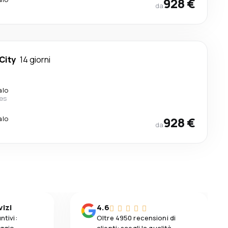
928 €
da
City
14 giorni
alo
nes
alo
928 €
da
vizi
4.6
ntivi:
Oltre 4950 recensioni di