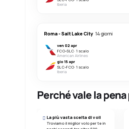
Iberia
Roma
-
Salt Lake City
14 giorni
ven 02 apr
FCO
-
SLC
·
1 scalo
American Airlines
gio 15 apr
SLC
-
FCO
·
1 scalo
Iberia
Perché vale la pena
La più vasta scelta di voli
Troviamo il miglior volo per te in