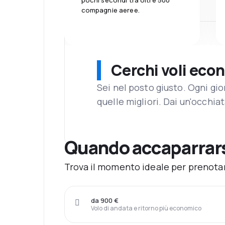
pochi secondi tra oltre 500
compagnie aeree.
Cerchi voli eco
Sei nel posto giusto. Ogni gi
quelle migliori. Dai un'occhiat
Quando accaparrarsi
Trova il momento ideale per prenotare
da 900 €
Volo di andata e ritorno più economico