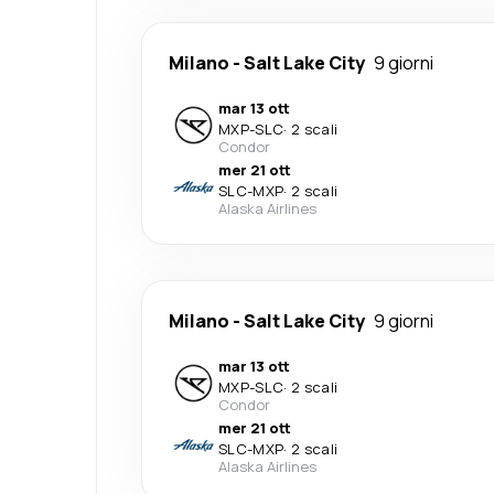
Milano
-
Salt Lake City
9 giorni
mar 13 ott
MXP
-
SLC
·
2 scali
Condor
mer 21 ott
SLC
-
MXP
·
2 scali
Alaska Airlines
Milano
-
Salt Lake City
9 giorni
mar 13 ott
MXP
-
SLC
·
2 scali
Condor
mer 21 ott
SLC
-
MXP
·
2 scali
Alaska Airlines