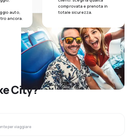
aggio,
clienti: scegli la qualità
comprovata e prenota in
ggio auto,
totale sicurezza.
altro ancora.
ke City?
ente per viaggiare