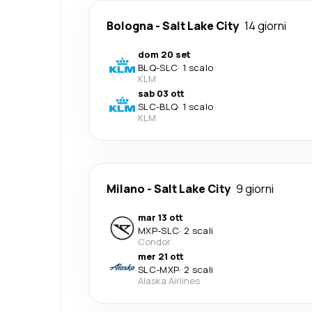
Bologna
-
Salt Lake City
14 giorni
dom 20 set
BLQ
-
SLC
·
1 scalo
KLM
sab 03 ott
SLC
-
BLQ
·
1 scalo
KLM
Milano
-
Salt Lake City
9 giorni
mar 13 ott
MXP
-
SLC
·
2 scali
Condor
mer 21 ott
SLC
-
MXP
·
2 scali
Alaska Airlines