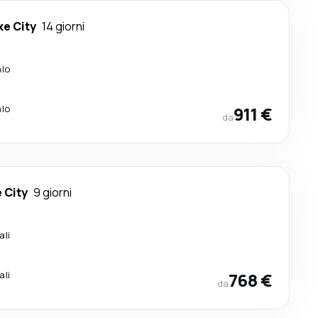
ke City
14 giorni
alo
alo
911 €
da
 City
9 giorni
ali
ali
768 €
da