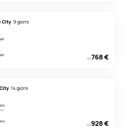
 City
9 giorni
ali
ali
768 €
da
City
14 giorni
alo
nes
alo
928 €
da