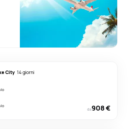
ke City
14 giorni
alo
alo
908 €
da