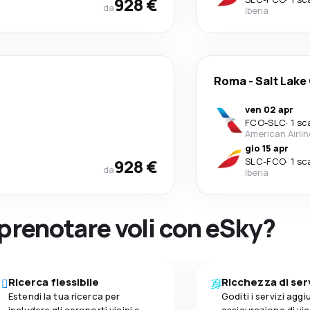
928 €
da
Iberia
Roma
-
Salt Lake 
ven 02 apr
FCO
-
SLC
·
1 sc
American Airli
gio 15 apr
928 €
SLC
-
FCO
·
1 sc
da
Iberia
 prenotare voli con eSky?
Ricerca flessibile
Ricchezza di ser
Estendi la tua ricerca per
Goditi i servizi aggiu