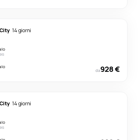
City
14 giorni
alo
nes
alo
928 €
da
City
14 giorni
alo
nes
alo