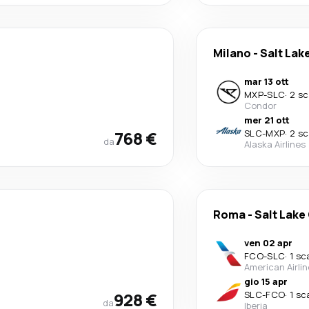
Milano
-
Salt Lake
mar 13 ott
MXP
-
SLC
·
2 sc
Condor
mer 21 ott
768 €
SLC
-
MXP
·
2 sc
da
Alaska Airlines
Roma
-
Salt Lake 
ven 02 apr
FCO
-
SLC
·
1 sc
American Airli
gio 15 apr
928 €
SLC
-
FCO
·
1 sc
da
Iberia